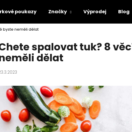
rkové poukazy
Značky
Výprodej
Blog
ré byste neměli dělat
Co potřebujete najít?
Chete spalovat tuk? 8 věcí
neměli dělat
HLEDAT
23.3.2023
Doporučujeme