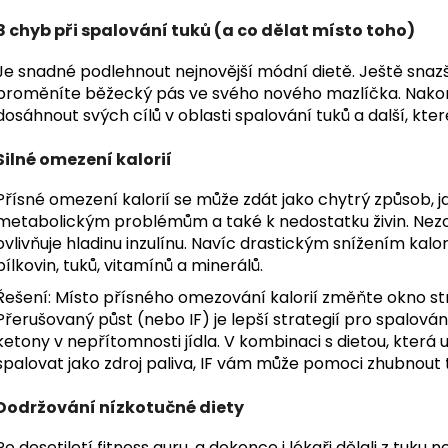
8 chyb při spalování tuků (a co dělat místo toho)
Je snadné podlehnout nejnovější módní dietě. Ještě snazší 
proměníte běžecký pás ve svého nového mazlíčka. Nakone
dosáhnout svých cílů v oblasti spalování tuků a další, kte
Silné omezení kalorií
Přísné omezení kalorií se může zdát jako chytrý způsob, ja
metabolickým problémům a také k nedostatku živin. Nezohl
ovlivňuje hladinu inzulínu. Navíc drastickým snížením ka
bílkovin, tuků, vitamínů a minerálů.
Řešení: Místo přísného omezování kalorií změňte okno strav
Přerušovaný půst (nebo IF) je lepší strategií pro spalován
ketony v nepřítomnosti jídla. V kombinaci s dietou, která ud
spalovat jako zdroj paliva, IF vám může pomoci zhubnout t
Dodržování nízkotučné diety
Po desetiletí fitness guru, a dokonce i lékaři dělali z tuku 