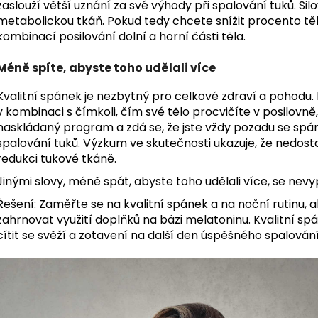
zaslouží větší uznání za své výhody při spalování tuků. Si
metabolickou tkáň. Pokud tedy chcete snížit procento tě
kombinací posilování dolní a horní části těla.
Méně spíte, abyste toho udělali více
Kvalitní spánek je nezbytný pro celkové zdraví a pohodu.
v kombinaci s čímkoli, čím své tělo procvičíte v posilovn
naskládaný program a zdá se, že jste vždy pozadu se spá
spalování tuků. Výzkum ve skutečnosti ukazuje, že nedos
redukci tukové tkáně.
Jinými slovy, méně spát, abyste toho udělali více, se nevy
Řešení: Zaměřte se na kvalitní spánek a na noční rutinu, ab
zahrnovat využití doplňků na bázi melatoninu. Kvalitní
cítit se svěží a zotavení na další den úspěšného spalování