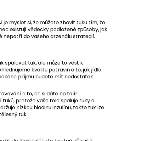
je myslet si, že můžete zbavit tuku tím, že
c existují vědecky podložené způsoby, jak
ré nepatří do vašeho arzenálu strategií.
k spalovat tuk, ale může to vést k
edňujeme kvalitu potravin a to, jak jídlo
lorického příjmu budete mít nedostatek
ování a to, co si dáte na talíř.
í tuků, protože vaše tělo spaluje tuky a
ržuje nízkou hladinu inzulínu, takže tuk lze
ělesný tuk.
nepřítele. Naštěstí tato životně důležitá