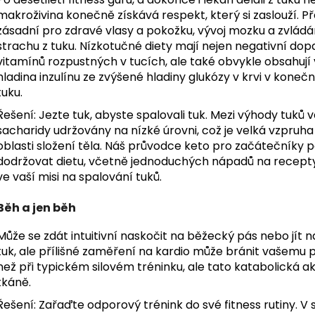
makroživina konečně získává respekt, který si zaslouží. Př
zásadní pro zdravé vlasy a pokožku, vývoj mozku a zvládá
strachu z tuku. Nízkotučné diety mají nejen negativní d
vitamínů rozpustných v tucích, ale také obvykle obsahují 
hladina inzulínu ze zvýšené hladiny glukózy v krvi v kone
tuku.
Řešení: Jezte tuk, abyste spalovali tuk. Mezi výhody tuků v
sacharidy udržovány na nízké úrovni, což je velká vzpruh
oblasti složení těla. Náš průvodce keto pro začátečníky p
dodržovat dietu, včetně jednoduchých nápadů na recep
ve vaší misi na spalování tuků.
Běh a jen běh
Může se zdát intuitivní naskočit na běžecký pás nebo jít 
tuk, ale přílišné zaměření na kardio může bránit vašemu pok
než při typickém silovém tréninku, ale tato katabolická a
tkáně.
Řešení: Zařaďte odporový trénink do své fitness rutiny. V so