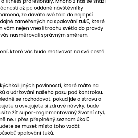
 a fitness profesionály. Mnoho z nás se snaží
mácnosti až po oddané návštěvníky
znamená, že dáváte své tělo do nejlepší
 údajně zaměřených na spalování tuků, které
vám nejen vnesli trochu světla do pravdy
ké vás nasměrovali správným směrem,
čení
, které vás bude motivovat na své cestě
akýchkoli jiných povinností, které máte na
tuků a udržování našeho pasu pod kontrolou.
edně se rozhodovat, pokud jde o stravu a
bujete a osvojujete si zdravé návyky, bude
síte žít super-reglementovaný životní styl,
dně ne. I přes přeplněný seznam úkolů
 budete se muset místo toho vzdát
ůsobů spalování tuků.