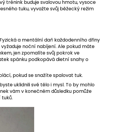
lový trénink buduje svalovou hmotu, vysoce
lesného tuku, vyvažte svůj běžecký režim
 Fyzická a mentální daň každodenního dřiny
ě, vyžaduje noční nabíjení. Ale pokud máte
nkem, jen zpomalíte svůj pokrok ve
tatek spánku podkopává dietní snahy o
plácí, pokud se snažíte spalovat tuk.
yste uklidnili své tělo i mysl. To by mohlo
 spánek vám v konečném důsledku pomůže
 tuků.