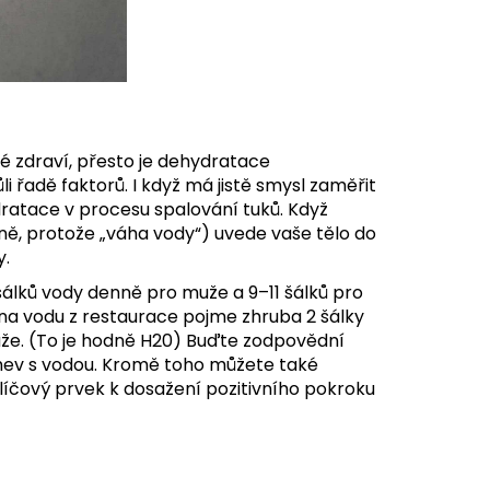
vé zdraví, přesto je dehydratace
řadě faktorů. I když má jistě smysl zaměřit
dratace v procesu spalování tuků. Když
ě, protože „váha vody“) uvede vaše tělo do
y.
 šálků vody denně pro muže a 9–11 šálků pro
 na vodu z restaurace pojme zhruba 2 šálky
uže. (To je hodně H20) Buďte zodpovědní
áhev s vodou. Kromě toho můžete také
klíčový prvek k dosažení pozitivního pokroku