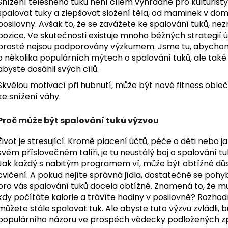
Snížení tělesného tuku není cílem výhradně pro kulturisty
spalovat tuky a zlepšovat složení těla, od maminek v do
posilovny. Avšak to, že se zavážete ke spalování tuků, ne
pozice. Ve skutečnosti existuje mnoho běžných strategií
prostě nejsou podporovány výzkumem. Jsme tu, abychom 
o několika populárních mýtech o spalování tuků, ale ta
abyste dosáhli svých cílů.
Skvělou motivací při hubnutí, může být nové
fitness oble
ke snížení váhy.
Proč může být spalování tuků výzvou
Život je stresující. Kromě placení účtů, péče o děti nebo j
svém příslovečném talíři, je tu neustálý boj o spalování 
Jak každý s nabitým programem ví, může být obtížné důsl
cvičení. A pokud nejíte správná jídla, dostatečně se pohy
pro vás spalování tuků docela obtížné. Znamená to, že mu
kdy počítáte kalorie a trávíte hodiny v posilovně? Rozho
můžete stále spalovat tuk. Ale abyste tuto výzvu zvládli,
populárního názoru ve prospěch vědecky podložených zp