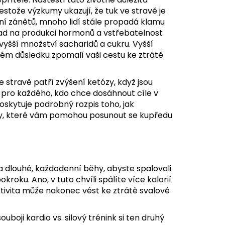
estože výzkumy ukazují, že tuk ve stravě je
ní zánětů, mnoho lidí stále propadá klamu
opad na produkci hormonů a vstřebatelnost
vyšší množství sacharidů a cukru. Vyšší
čném důsledku zpomalí vaši cestu ke ztrátě
e stravě patří zvýšení ketózy, když jsou
a pro každého, kdo chce dosáhnout cíle v
oskytuje podrobný rozpis toho, jak
ty, které vám pomohou posunout se kupředu
na dlouhé, každodenní běhy, abyste spalovali
roku. Ano, v tuto chvíli spálíte více kalorií
ktivita může nakonec vést ke ztrátě svalové
uboji kardio vs. silový trénink si ten druhý