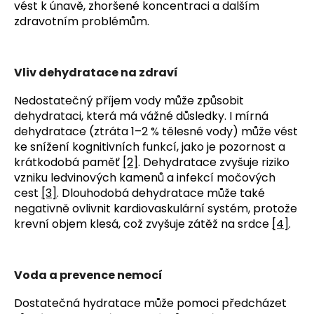
vést k únavě, zhoršené koncentraci a dalším 
zdravotním problémům.
Vliv dehydratace na zdraví
Nedostatečný příjem vody může způsobit 
dehydrataci, která má vážné důsledky. I mírná 
dehydratace (ztráta 1–2 % tělesné vody) může vést 
ke snížení kognitivních funkcí, jako je pozornost a 
krátkodobá paměť 
[2]
. Dehydratace zvyšuje riziko 
vzniku ledvinových kamenů a infekcí močových 
cest 
[3]
. Dlouhodobá dehydratace může také 
negativně ovlivnit kardiovaskulární systém, protože 
krevní objem klesá, což zvyšuje zátěž na srdce 
[4]
.
Voda a prevence nemocí
Dostatečná hydratace může pomoci předcházet 