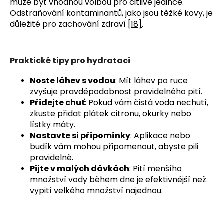
může být vhodnou volbou pro citlivé jedince. 
Odstraňování kontaminantů, jako jsou těžké kovy, je 
důležité pro zachování zdraví 
[18]
.
Praktické tipy pro hydrataci
Noste láhev s vodou
: Mít láhev po ruce
zvyšuje pravděpodobnost pravidelného pití.
Přidejte chuť
: Pokud vám čistá voda nechutí,
zkuste přidat plátek citronu, okurky nebo
lístky máty.
Nastavte si připomínky
: Aplikace nebo
budík vám mohou připomenout, abyste pili
pravidelně.
Pijte v malých dávkách
: Pití menšího
množství vody během dne je efektivnější než
vypití velkého množství najednou.