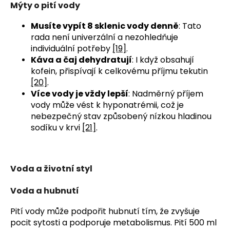
Mýty o pití vody
Musíte vypít 8 sklenic vody denně
: Tato
rada není univerzální a nezohledňuje
individuální potřeby
[19]
.
Káva a čaj dehydratují
: I když obsahují
kofein, přispívají k celkovému příjmu tekutin
[20]
.
Více vody je vždy lepší
: Nadměrný příjem
vody může vést k hyponatrémii, což je
nebezpečný stav způsobený nízkou hladinou
sodíku v krvi
[21]
.
Voda a životní styl
Voda a hubnutí
Pití vody může podpořit hubnutí tím, že zvyšuje 
pocit sytosti a podporuje metabolismus. Pití 500 ml 