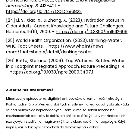
dermatology
,
8
, 413–421. -
https://doi.org/10.2147/CCID.S86822
[24] Li, S., Xiao, X., & Zhang, X. (2023). Hydration Status in
Older Adults: Current Knowledge and Future Challenges.
Nutrients, 15(11), 2609. -
https://doi.org/10.3390/nu15112609
[25] World Health Organization. (2023). Drinking-Water.
WHO Fact Sheets. -
https://www.who.int/news-
room/fact-sheets/detail/drinking-water
[26] Botto, Stefano. (2009). Tap Water vs. Bottled Water
in a Footprint Integrated Approach. Nature Precedings. 4.
-
https://doi.org/10.1038/npre.2009.3407.1
Autor: Miroslava Bromová
Miroslava je spisovatelka, digitální antropoložka a komunikační stratég z
Prahy, nadšená pro přeměnu složitých myšlenek na jednoduchý obsah. Ráda
se noří hluboko do neprobádaných území a má za sebou mnoho let
mezinárodních cest, aby to dokázala. Má bakalářský titul v mezinárodních
rozvojových studiích a magisterský titul v oboru sociální antropologie. Když
nepíše, vaří v kuchyni nebo chodí do tělocvičny na kickbox.