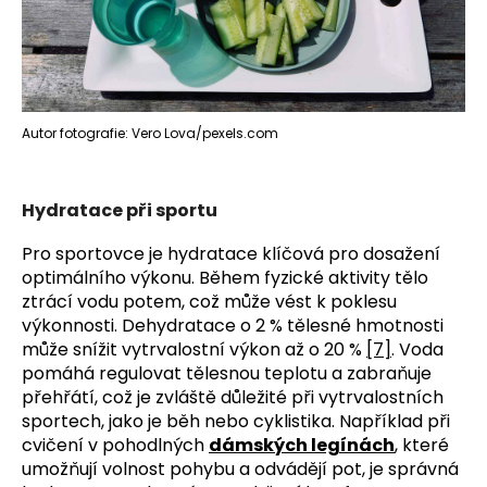
Autor fotografie: Vero Lova/pexels.com
Hydratace při sportu
Pro sportovce je hydratace klíčová pro dosažení 
optimálního výkonu. Během fyzické aktivity tělo 
ztrácí vodu potem, což může vést k poklesu 
výkonnosti. Dehydratace o 2 % tělesné hmotnosti 
může snížit vytrvalostní výkon až o 20 % 
[7]
. Voda 
pomáhá regulovat tělesnou teplotu a zabraňuje 
přehřátí, což je zvláště důležité při vytrvalostních 
sportech, jako je běh nebo cyklistika. Například při 
cvičení v pohodlných 
dámských legínách
, které 
umožňují volnost pohybu a odvádějí pot, je správná 