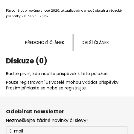
Původně publikováno v roce 2020, aktualizováno o nový obsah a vědecké
poznatky k 8. červnu 2025.
PŘEDCHOZÍ ČLÁNEK
DALŠÍ ČLÁNEK
Diskuze (0)
Buďte první, kdo napíše příspěvek k této položce.
Pouze registrovaní uživatelé mohou vkládat příspěvky.
Prosím
přihlaste se
nebo se
registrujte
.
Z
á
Odebírat newsletter
p
Nezmeškejte žádné novinky či slevy!
a
t
E-mail