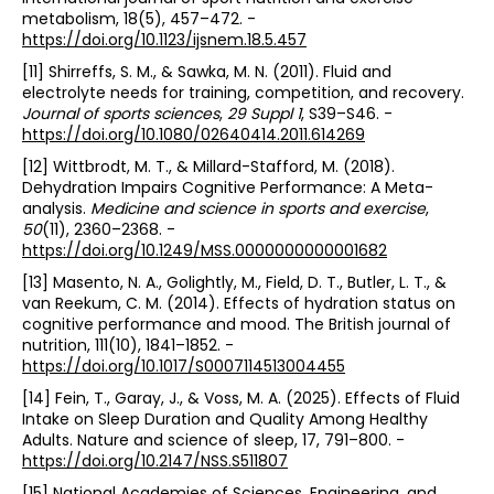
metabolism, 18(5), 457–472. -
https://doi.org/10.1123/ijsnem.18.5.457
[11] Shirreffs, S. M., & Sawka, M. N. (2011). Fluid and
electrolyte needs for training, competition, and recovery.
Journal of sports sciences
,
29 Suppl 1
, S39–S46. -
https://doi.org/10.1080/02640414.2011.614269
[12] Wittbrodt, M. T., & Millard-Stafford, M. (2018).
Dehydration Impairs Cognitive Performance: A Meta-
analysis.
Medicine and science in sports and exercise
,
50
(11), 2360–2368. -
https://doi.org/10.1249/MSS.0000000000001682
[13] Masento, N. A., Golightly, M., Field, D. T., Butler, L. T., &
van Reekum, C. M. (2014). Effects of hydration status on
cognitive performance and mood. The British journal of
nutrition, 111(10), 1841–1852. -
https://doi.org/10.1017/S0007114513004455
[14] Fein, T., Garay, J., & Voss, M. A. (2025). Effects of Fluid
Intake on Sleep Duration and Quality Among Healthy
Adults. Nature and science of sleep, 17, 791–800. -
https://doi.org/10.2147/NSS.S511807
[15] National Academies of Sciences, Engineering, and