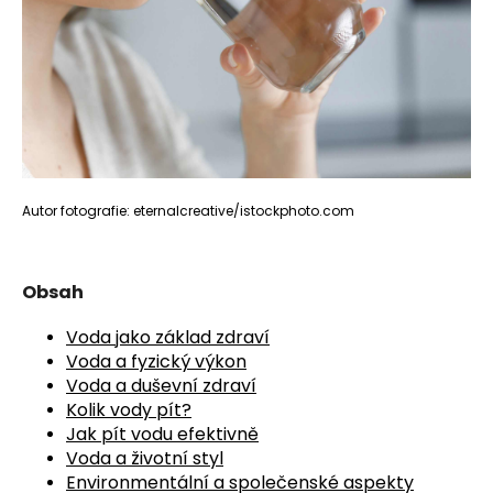
a
j
í
t
?
Autor fotografie: eternalcreative/istockphoto.com
HLEDAT
Obsah
Voda jako základ zdraví
D
Voda a fyzický výkon
o
Voda a duševní zdraví
p
Kolik vody pít?
o
Jak pít vodu efektivně
r
Voda a životní styl
u
Environmentální a společenské aspekty