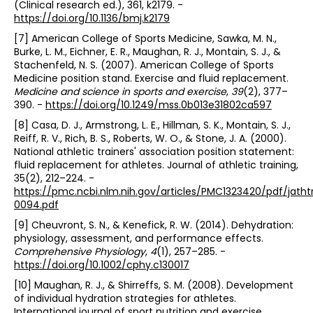
(Clinical research ed.), 361, k2179. -
https://doi.org/10.1136/bmj.k2179
[7] American College of Sports Medicine, Sawka, M. N.,
Burke, L. M., Eichner, E. R., Maughan, R. J., Montain, S. J., &
Stachenfeld, N. S. (2007). American College of Sports
Medicine position stand. Exercise and fluid replacement.
Medicine and science in sports and exercise
,
39
(2), 377–
390. -
https://doi.org/10.1249/mss.0b013e31802ca597
[8] Casa, D. J., Armstrong, L. E., Hillman, S. K., Montain, S. J.,
Reiff, R. V., Rich, B. S., Roberts, W. O., & Stone, J. A. (2000).
National athletic trainers' association position statement:
fluid replacement for athletes. Journal of athletic training,
35(2), 212–224. -
https://pmc.ncbi.nlm.nih.gov/articles/PMC1323420/pdf/jath
0094.pdf
[9] Cheuvront, S. N., & Kenefick, R. W. (2014). Dehydration:
physiology, assessment, and performance effects.
Comprehensive Physiology
,
4
(1), 257–285. -
https://doi.org/10.1002/cphy.c130017
[10] Maughan, R. J., & Shirreffs, S. M. (2008). Development
of individual hydration strategies for athletes.
International journal of sport nutrition and exercise