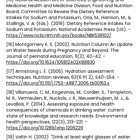
Medicine; Health and Medicine Division; Food and Nutrition
Board; Committee to Review the Dietary Reference
Intakes for Sodium and Potassium, Oria, M., Harrison, M., &
Stallings, V. A. (Eds.). (2019). Dietary Reference Intakes for
Sodium and Potassium. National Academies Press (US). -
https://www.ncbi.nlm.nih.gov/books/NBK538102/
[16] Montgomery K. S. (2002). Nutrition Column An Update
on Water Needs during Pregnancy and Beyond. The
Journal of perinatal education, 11(3), 40–42. -
https://doi.org/10.1624/105812402X88830
[17] Armstrong L. E. (2005). Hydration assessment
techniques. Nutrition reviews, 63(6 Pt 2), S40–S54. -
https://doi.org/10.1111/j.1753-4887.2005.tb00153.x
[18] Villanueva, C. M., Kogevinas, M., Cordier, S., Templeton,
M. R., Vermeulen, R., Nuckols, J. R., Nieuwenhuijsen, M. J., &
Levallois, P. (2014). Assessing exposure and health
consequences of chemicals in drinking water: current
state of knowledge and research needs. Environmental
health perspectives, 122(3), 213–221. -
https://doi.org/10.1289/ehp.1206229
[19] Valtin H. (2002). "Drink at least eight glasses of water