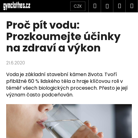
K
Přejít
Hledat
Náku
M
Přihlášen
CZK
na
o
obsah
Zpět
Zpět
košík
š
Proč pít vodu:
í
C
Prozkoumejte účinky
k
o
na zdraví a výkon
p
o
21.6.2020
t
ř
Voda je základní stavební kámen života. Tvoří 
e
přibližně 60 % lidského těla a hraje klíčovou roli v 
téměř všech biologických procesech. Přesto je její 
b
význam často podceňován. 
u
j
e
t
e
n