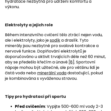
hydratace nezbytná pro udržení komfortu a 
výkonu.
Elektrolyty a jejich role
Během intenzivního cvičení tělo ztrácí nejen vodu, 
ale i elektrolyty, jako je 
sodík
 a draslík. Tyto 
minerály jsou nezbytné pro svalové kontrakce a 
nervové funkce. Doplňování elektrolytů je 
doporučováno u aktivit trvajících déle než 60 minut, 
aby se předešlo křečím a únavě 
[8]
. Sportovní 
nápoje mohou být užitečné, ale pro většinu lidí je 
čistá voda nebo 
minerální voda
 dostačující, pokud 
je kombinována s vyváženou stravou.
Tipy pro hydrataci při sportu
Před cvičením
: Vypijte 500–600 ml vody 2–3