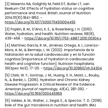
[2] Masento NA, Golightly M, Field DT, Butler LT, van
Reekum CM. Effects of hydration status on cognitive
performance and mood. British Journal of Nutrition.
2014;111(10):1841-1852. -
https://doi.org/10.1017/S0007114513004455
[3] Popkin, B. M., D'Anci, K. E., & Rosenberg, I. H. (2010).
Water, hydration, and health. Nutrition reviews, 68(8),
439–458. -
https://doi.org/10.1111/j.1753-4887.2010.00304.x
[4] Martínez García, R. M., Jiménez Ortega, A. I., Lorenzo-
Mora, A. M., & Bermejo, L. M. (2022). Importancia de la
hidratación en la salud cardiovascular y en la función
cognitiva [Importance of hydration in cardiovascular
health and cognitive function]. Nutricion hospitalaria,
39(Spec No3), 17–20. -
https://doi.org/10.20960/nh.04304
[5] Clark, W. F., Sontrop, J. M., Huang, S. H., Moist, L., Bouby,
N., & Bankir, L. (2016). Hydration and Chronic Kidney
Disease Progression: A Critical Review of the Evidence.
American journal of nephrology
,
43
(4), 281–292. -
https://doi.org/10.1159/000445959
[6] Valdes, A. M., Walter, J., Segal, E., & Spector, T. D. (2018).
Role of the gut microbiota in nutrition and health. BMJ