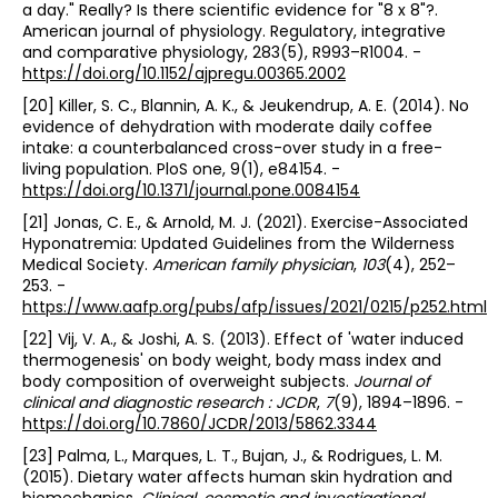
a day." Really? Is there scientific evidence for "8 x 8"?.
American journal of physiology. Regulatory, integrative
and comparative physiology, 283(5), R993–R1004. -
https://doi.org/10.1152/ajpregu.00365.2002
[20] Killer, S. C., Blannin, A. K., & Jeukendrup, A. E. (2014). No
evidence of dehydration with moderate daily coffee
intake: a counterbalanced cross-over study in a free-
living population. PloS one, 9(1), e84154. -
https://doi.org/10.1371/journal.pone.0084154
[21] Jonas, C. E., & Arnold, M. J. (2021). Exercise-Associated
Hyponatremia: Updated Guidelines from the Wilderness
Medical Society.
American family physician
,
103
(4), 252–
253. -
https://www.aafp.org/pubs/afp/issues/2021/0215/p252.html
[22] Vij, V. A., & Joshi, A. S. (2013). Effect of 'water induced
thermogenesis' on body weight, body mass index and
body composition of overweight subjects.
Journal of
clinical and diagnostic research : JCDR
,
7
(9), 1894–1896. -
https://doi.org/10.7860/JCDR/2013/5862.3344
[23] Palma, L., Marques, L. T., Bujan, J., & Rodrigues, L. M.
(2015). Dietary water affects human skin hydration and
biomechanics.
Clinical, cosmetic and investigational