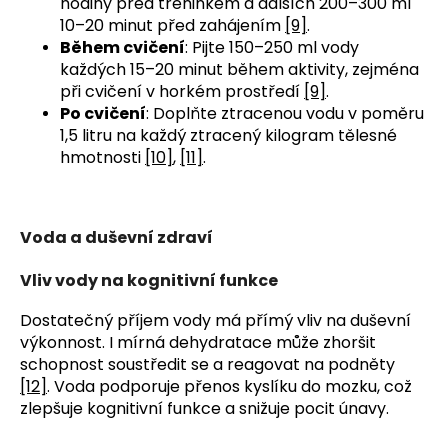
hodiny před tréninkem a dalších 200–300 ml
10–20 minut před zahájením
[9]
.
Během cvičení
: Pijte 150–250 ml vody
každých 15–20 minut během aktivity, zejména
při cvičení v horkém prostředí
[9]
.
Po cvičení
: Doplňte ztracenou vodu v poměru
1,5 litru na každý ztracený kilogram tělesné
hmotnosti
[10]
,
[11]
.
Voda a duševní zdraví
Vliv vody na kognitivní funkce
Dostatečný příjem vody má přímý vliv na duševní 
výkonnost. I mírná dehydratace může zhoršit 
schopnost soustředit se a reagovat na podněty 
[12]
. Voda podporuje přenos kyslíku do mozku, což 
zlepšuje kognitivní funkce a snižuje pocit únavy.