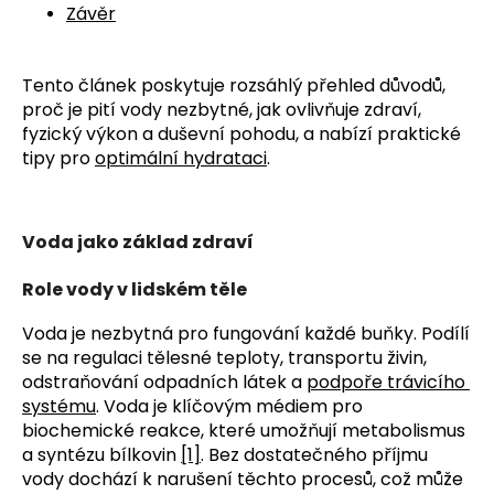
č
Závěr
u
j
e
Tento článek poskytuje rozsáhlý přehled důvodů, 
m
proč je pití vody nezbytné, jak ovlivňuje zdraví, 
e
fyzický výkon a duševní pohodu, a nabízí praktické 
tipy pro 
optimální hydrataci
. 
Voda jako základ zdraví
Role vody v lidském těle
Voda je nezbytná pro fungování každé buňky. Podílí 
se na regulaci tělesné teploty, transportu živin, 
odstraňování odpadních látek a 
podpoře trávicího 
systému
. Voda je klíčovým médiem pro 
biochemické reakce, které umožňují metabolismus 
a syntézu bílkovin 
[1]
. Bez dostatečného příjmu 
vody dochází k narušení těchto procesů, což může 