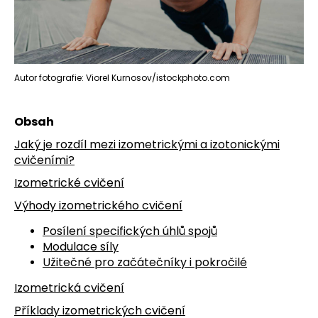
č
u
j
e
m
e
Autor fotografie: Viorel Kurnosov/istockphoto.com
Obsah
Jaký je rozdíl mezi izometrickými a izotonickými
cvičeními?
Izometrické cvičení
Výhody izometrického cvičení
Posílení specifických úhlů spojů
Modulace síly
Užitečné pro začátečníky i pokročilé
Izometrická cvičení
Příklady izometrických cvičení