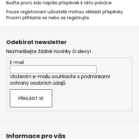
Buďte první, kdo napíše příspěvek k této položce.
Pouze registrovaní uživatelé mohou vkládat příspěvky.
Prosím
přihlaste se
nebo se
registrujte
.
Z
á
Odebírat newsletter
p
Nezmeškejte žádné novinky či slevy!
a
t
E-mail
í
Vložením e-mailu souhlasíte s
podmínkami
ochrany osobních údajů
PŘIHLÁSIT SE
Informace pro vás