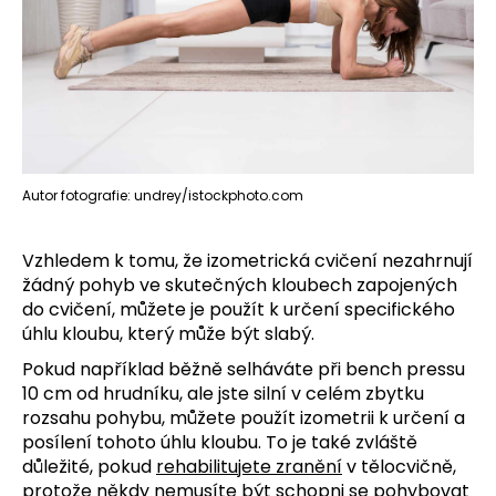
Autor fotografie: undrey/istockphoto.com
Vzhledem k tomu, že izometrická cvičení nezahrnují
žádný pohyb ve skutečných kloubech zapojených
do cvičení, můžete je použít k určení specifického
úhlu kloubu, který může být slabý.
Pokud například běžně selháváte při bench pressu
10 cm od hrudníku, ale jste silní v celém zbytku
rozsahu pohybu, můžete použít izometrii k určení a
posílení tohoto úhlu kloubu.
To je také zvláště
důležité, pokud
rehabilitujete zranění
v tělocvičně,
protože někdy nemusíte být schopni se pohybovat