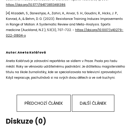
https://doi.org/10.1177/1941738113491386
[4] Alizadeh, S., Daneshjoo, A., Zahiri, A., Anvar, S. H., Goudini, R., Hicks, J. P.,
Konrad, A., & Behm, D. G. (2023). Resistance Training Induces Improvements
in Range of Motion: A Systematic Review and Meta-Analysis. Sports
medicine (Auckland, N.Z.), 53(3), 707–722. -
https://doi.org/10.1007/s40279-
022-01804-x
Autor: Aneta Kolářová
Aneta Kolářová je zdravotní reportérka se sídlem v Praze. Psala pro řadu
médií. Roky se věnovala udržitelnému podnikání. Je držitelkou magisterského
titulu na škole žurnalistiky, kde se specializovala na televizní zpravodajství.
Když nepracuje, pochutnává si na svých dvou dětech a ve své kuchyni.
PŘEDCHOZÍ ČLÁNEK
DALŠÍ ČLÁNEK
Diskuze (0)