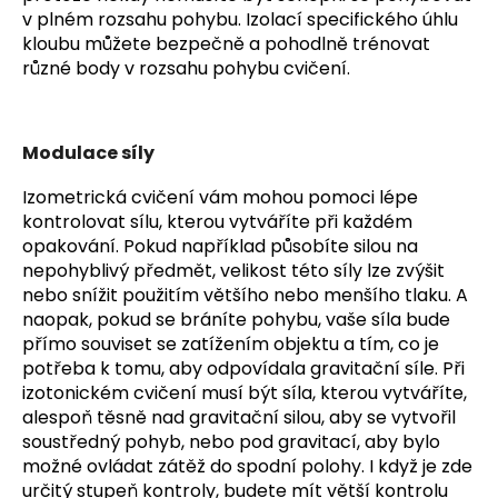
v plném rozsahu pohybu. Izolací specifického úhlu
kloubu můžete bezpečně a pohodlně trénovat
různé body v rozsahu pohybu cvičení.
Modulace síly
Izometrická cvičení vám mohou pomoci lépe
kontrolovat sílu, kterou vytváříte při každém
opakování. Pokud například působíte silou na
nepohyblivý předmět, velikost této síly lze zvýšit
nebo snížit použitím většího nebo menšího tlaku.
A
naopak, pokud se bráníte pohybu, vaše síla bude
přímo souviset se zatížením objektu a tím, co je
potřeba k tomu, aby odpovídala gravitační síle.
Při
izotonickém cvičení musí být síla, kterou vytváříte,
alespoň těsně nad gravitační silou, aby se vytvořil
soustředný pohyb, nebo pod gravitací, aby bylo
možné ovládat zátěž do spodní polohy.
I když je zde
určitý stupeň kontroly, budete mít větší kontrolu