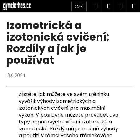
K
Přejít
Hledat
Náku
M
Přihlášen
CZK
na
o
obsah
Zpět
Zpět
košík
š
Izometrická a
í
C
izotonická cvičení:
k
o
Rozdíly a jak je
p
používat
o
t
ř
13.6.2024
e
b
Zjistěte, jak můžete ve svém tréninku
u
vyvážit výhody izometrických a
j
izotonických cvičení pro maximální
e
výkon. V posilovně můžete provádět dva
typy odporových cvičení: izotonické a
t
izometrické. Každý má jedinečné výhody
e
a použití v rámci vašeho tréninkového
n