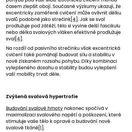
časem zlepšit obojí. Současné výzkumy ukazují, že
excentricky zaměřené cvičení může ovlivnit délku
svalů podobně jako strečink
[4]
. Jak se sval
prodlužuje pod zátěží, tělo si vyvine delší fascikulu
nebo délka svalových vláken efektivně prodlužuje
sval
[4]
.
Na rozdíl od pasivního strečinku však excentrická
cvičení také pomáhají budovat sílu a stabilitu v
nově získaném rozsahu pohybu. Díky kombinaci
vylepšeného dosahu a stability budou vylepšení
vaší mobility trvat déle.
Zvýšená svalová hypertrofie
Budování svalové hmoty
nakonec spočívá v
maximalizaci svalového napětí a poškození, které
stimuluje vaše tělo k opravě a budování nové
svalové tkáně
[1]
.