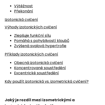
Výtěžnost
Překonání
Izotonická cvičení
Výhody izotonických cvičení
Zlepšuje funkční sílu
Pomáhá s pohyblivostí kloubů
Zvýšená svalová hypertrofie
Příklady izotonických cvičení
Obecná izotonická cvičení
Koncentrované soustředění
Excentrické soustředění
Kdy použít izotonická vs. izometrická cvičení?
Jaký je rozdíl mezi izometrickými a