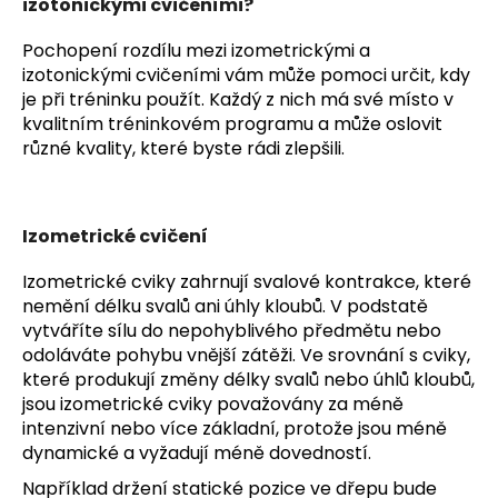
izotonickými cvičeními?
Pochopení rozdílu mezi izometrickými a
izotonickými cvičeními vám může pomoci určit, kdy
je při tréninku použít. Každý z nich má své místo v
kvalitním tréninkovém programu a může oslovit
různé kvality, které byste rádi zlepšili.
Izometrické cvičení
Izometrické cviky zahrnují svalové kontrakce, které
nemění délku svalů ani úhly kloubů. V podstatě
vytváříte sílu do nepohyblivého předmětu nebo
odoláváte pohybu vnější zátěži. Ve srovnání s cviky,
které produkují změny délky svalů nebo úhlů kloubů,
jsou izometrické cviky považovány za méně
intenzivní nebo více základní, protože jsou méně
dynamické a vyžadují méně dovedností.
Například držení statické pozice ve dřepu bude