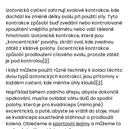
Izotonická cvičení zahrnují svalové kontrakce, kde
dochází ke změně délky svalu při použití síly. Tyto
kontrakce způsobí buď zvedání nebo kontrolované
spouštění vnějšího předmětu nebo vaší tělesné
hmotnosti.
Izotonické kontrakce, které jsou
„koncentrické“ povahy, zkrátí sval, kde zvednou
zátěž z klidové polohy. Excentrické kontrakce
způsobí prodloužení cílového svalu, protože zátěž
je pod kontrolou
[3]
.
I když můžete použít různé techniky k izolaci těchto
dvou typů izotonických kontrakcí, jsou přítomny v
každém cvičení, kde měníte úhly kloubů
[3]
.
Například během zadního dřepu, abyste dokončili
opakování, musíte ovládat váhu dolů do spodní
polohy, která je pro kvadriceps (mimo jiné)
excentrická, a poté, abyste se vrátili do stoje, musí
se kvadriceps soustředně stáhnout a prodloužit
kolena. Oblečeme si
sportovní legíny
a můžeme to