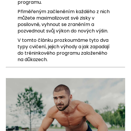
programu.
a
Přiměřeným začleněním každého z nich
j
můžete maximalizovat své zisky v
í
posilovně, vyhnout se zraněním a
t
pozvednout svůj výkon do nových výšin.
?
V tomto článku prozkoumáme tyto dva
typy cvičení, jejich výhody a jak zapadají
do tréninkového programu založeného
na důkazech.
HLEDAT
D
o
p
o
r
u