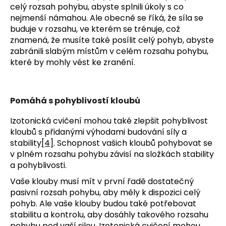
celý rozsah pohybu, abyste splnili úkoly s co
nejmenší námahou. Ale obecně se říká, že síla se
buduje v rozsahu, ve kterém se trénuje, což
znamená, že musíte také posílit celý pohyb, abyste
zabránili slabým místům v celém rozsahu pohybu,
které by mohly vést ke zranění.
Pomáhá s pohyblivostí kloubů
Izotonická cvičení mohou také zlepšit pohyblivost
kloubů s přidanými výhodami budování síly a
stability
[4]
. Schopnost vašich kloubů pohybovat se
v plném rozsahu pohybu závisí na složkách stability
a pohyblivosti.
Vaše klouby musí mít v první řadě dostatečný
pasivní rozsah pohybu, aby měly k dispozici celý
pohyb. Ale vaše klouby budou také potřebovat
stabilitu a kontrolu, aby dosáhly takového rozsahu
pohybu pod vaší silou.
Izotonická cvičení mohou