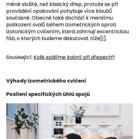
méně složité, než klasický dřep, protože se při
provádění opakování pohybuje více kloubů
současně.
Obecně také dochází k menšímu
poškození svalů během izometrických oproti
izotonickým cvičením, která zahrnují excentrickou
fázi, o kterých budeme diskutovat níže
[1]
.
Související:
Kolik spálíme kalorií při dřepech?
Výhody izometrického cvičení
Posílení specifických úhlů spojů