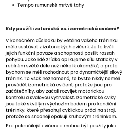
Tempo rumunské mrtvé tahy
Kdy použít izotonická vs. izometrická cvičení?
V konečném důsledku by většina vašeho tréninku
měla sestávat z izotonických cvičení. Je to kvůli
jejich funkční povaze a schopnosti posílit rozsah
pohybu. Jako lidé zřídka aplikujeme sílu staticky v
reálném světě déle než několik okamžiků, a proto
bychom se měli rozhodnout pro dynamičtější silový
trénink.
To však neznamená, že byste nikdy neměli
provádět izometrická cvičení, protože jsou pro
začátečníky, aby začali rozvíjet motorickou
kontrolu a svalovou vytrvalost. Izometrické cviky
jsou také skvělým výchozím bodem pro
kondiční
tréninky
, které přesahují cyklickou práci na stroji,
protože se snadněji opakují kruhovým tréninkem.
Pro pokročilejší cvičence mohou být použity jako