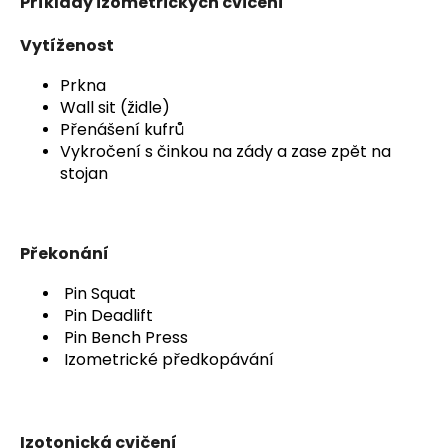
Příklady izometrických cvičení
Vytíženost
Prkna
Wall sit (židle)
Přenášení kufrů
Vykročení s činkou na zády a zase zpět na
stojan
Překonání
Pin Squat
Pin Deadlift
Pin Bench Press
Izometrické předkopávání
Izotonická cvičení