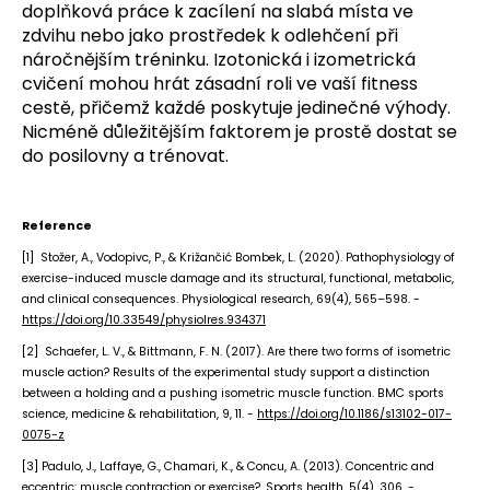
doplňková práce k zacílení na slabá místa ve
zdvihu nebo jako prostředek k odlehčení při
náročnějším tréninku.
Izotonická i izometrická
cvičení mohou hrát zásadní roli ve vaší fitness
cestě, přičemž každé poskytuje jedinečné výhody.
Nicméně důležitějším faktorem je prostě dostat se
do posilovny a trénovat.
Reference
[1] Stožer, A., Vodopivc, P., & Križančić Bombek, L. (2020). Pathophysiology of
exercise-induced muscle damage and its structural, functional, metabolic,
and clinical consequences. Physiological research, 69(4), 565–598. -
https://doi.org/10.33549/physiolres.934371
[2] Schaefer, L. V., & Bittmann, F. N. (2017). Are there two forms of isometric
muscle action? Results of the experimental study support a distinction
between a holding and a pushing isometric muscle function. BMC sports
science, medicine & rehabilitation, 9, 11. -
https://doi.org/10.1186/s13102-017-
0075-z
[3] Padulo, J., Laffaye, G., Chamari, K., & Concu, A. (2013). Concentric and
eccentric: muscle contraction or exercise?. Sports health, 5(4), 306. -