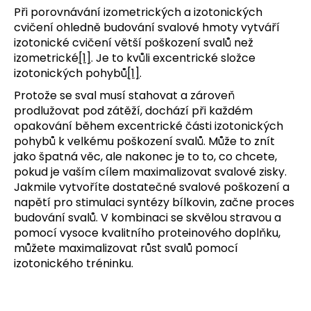
Při porovnávání izometrických a izotonických
cvičení ohledně budování svalové hmoty vytváří
izotonické cvičení větší poškození svalů než
izometrické
[1]
. Je to kvůli excentrické složce
izotonických pohybů
[1]
.
Protože se sval musí stahovat a zároveň
prodlužovat pod zátěží, dochází při každém
opakování během excentrické části izotonických
pohybů k velkému poškození svalů. Může to znít
jako špatná věc, ale nakonec je to to, co chcete,
pokud je vaším cílem maximalizovat svalové zisky.
Jakmile vytvoříte dostatečné svalové poškození a
napětí pro stimulaci syntézy bílkovin, začne proces
budování svalů. V kombinaci se skvělou stravou a
pomocí vysoce kvalitního proteinového doplňku,
můžete maximalizovat růst svalů pomocí
izotonického tréninku.