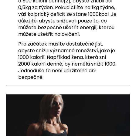
o 500 kalorií denně
[2]
, abyste zhubli asi
a
0,5kg za týden. Pokud cílíte na 1kg týdně,
váš kalorický deficit se stane 1000kcal. Je
j
důležité, abyste snižovali pouze to, co
í
můžete bezpečně ušetřit energií, kterou
t
můžete ušetřit na cvičení.
?
Pro začátek musíte dostatečně jíst,
abyste snížili významné množství, jako je
1000 kalorií. Například žena, která sní
2000 kalorií denně, by neměla snížit 1000.
Jednoduše to není udržitelné ani
HLEDAT
bezpečné.
D
o
p
o
r
u