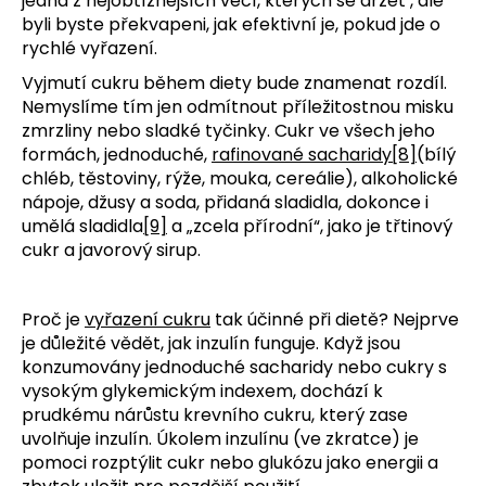
jedna z nejobtížnějších věcí, kterých se držet , ale
byli byste překvapeni, jak efektivní je, pokud jde o
rychlé vyřazení.
Vyjmutí cukru během diety bude znamenat rozdíl.
Nemyslíme tím jen odmítnout příležitostnou misku
zmrzliny nebo sladké tyčinky. Cukr ve všech jeho
formách, jednoduché,
rafinované sacharidy
[8]
(bílý
chléb, těstoviny, rýže, mouka, cereálie), alkoholické
nápoje, džusy a soda, přidaná sladidla, dokonce i
umělá sladidla
[9]
a „zcela přírodní“, jako je třtinový
cukr a javorový sirup.
Proč je
vyřazení cukru
tak účinné při dietě? Nejprve
je důležité vědět, jak inzulín funguje. Když jsou
konzumovány jednoduché sacharidy nebo cukry s
vysokým glykemickým indexem, dochází k
prudkému nárůstu krevního cukru, který zase
uvolňuje inzulín. Úkolem inzulínu (ve zkratce) je
pomoci rozptýlit cukr nebo glukózu jako energii a