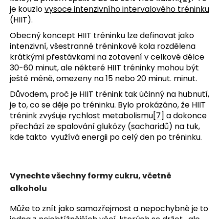
je kouzlo
vysoce intenzivního intervalového tréninku
(HIIT).
Obecný koncept HIIT tréninku lze definovat jako
intenzivní, všestranné tréninkové kola rozdělena
krátkými přestávkami na zotavení v celkové délce
30-60 minut, ale některé HIIT tréninky mohou být
ještě méně, omezeny na 15 nebo 20 minut. minut.
Důvodem, proč je HIIT trénink tak účinný na hubnutí,
je to, co se děje po tréninku. Bylo prokázáno, že HIIT
trénink zvyšuje rychlost metabolismu
[7]
a dokonce
přechází ze spalování glukózy (sacharidů) na tuk,
kde takto využívá energii po celý den po tréninku.
Vynechte všechny formy cukru, včetně
alkoholu
Může to znít jako samozřejmost a nepochybně je to