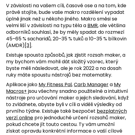
V závislosti na vašem cíli, časové ose a na tom, kde
právě stojíte, bude vaše makro rozdělení vypadat
úplně jinak než u někoho jiného. Makro směsi se
velmi liší v závislosti na typu těla a
BMR
, ale většina
odborníků souhlasí, že by měly spadat do rozmezí
45–65 % sacharidů, 20–35 % tuků a 10–35 % bílkovin
(AMDR)
[3]
.
Existuje spousta způsobů, jak zjistit rozsah maker, a
my bychom vám mohli dát složitý vzorec, který
byste měli následovat, ale je rok 2022 a na dosah
ruky máte spoustu nástrojů bez matematiky.
Aplikace jako
My Fitness Pal
,
Carb Manager
a
My
Macros+
jsou všechny snadno použitelné a intuitivní
nástroje pro určování maker a jejich sledování, když
to zvládnete, abyste byli v cíli a viděli výsledky od
prvního týdne. Existuje také bezpočet
bezplatných
verzí online
pro jednoduché určení rozsahů maker,
pokud chcete jít touto cestou. Ty vám umožní
získat opravdu konkrétní informace o vaší cílové