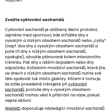
nasycen.
Zvažte cyklování sacharidů
Cyklování sacharidů je oblíbený dietní protokol,
zejména mezi sportovci, kde střídáte dny s
vysokým a nízkým obsahem sacharidů nebo „cykly“
(např. dva dny s vysokým obsahem sacharidů a
poté tři dny s nízkým obsahem sacharidů,
opakujte), obvykle plánované kolem intenzivního
tréninku. Pak dny s nižším dopadem nebo dny
odpočinku.
Kolísáním množství sacharidů, které jíte,
ve dnech s nízkým obsahem sacharidů nutíte své
tělo spalovat tuk místo glukózy. Klíčem k tomu je,
že stále pravidelně trénujete při
cyklování
sacharidů
, protože dny s vysokým obsahem
sacharidů mohou vést k přibírání na váze, pokud
nejste aktivní.
WebMD
doporučuje následující množství sacharidů