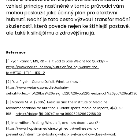
vzhled, principy nastíněné v tomto průvodci vám
mohou posloužit jako účinný plán pro efektivní
hubnutí. Nechť je tato cesta výzvou i transformační
zkušeností, která povede nejen ke štíhlejší postavě,
ale také k silnějšímu a zdravějšímu já.
Reference
[1] Ryan Raman, MS, RD - Is It Bad to Lose Weight Too Quickly? -
https://www.healthline.com/nutrition/losing-weight-too-
fast#TOC_TITLE_HDR_2
[2] Paul Frysh - Caloric Deficit: What to Know -
https://www.webmd.com/diet/calorie-
deficit#:~:text=To%20lose%20weight%2C%20you%20need,much%20you%20eat%2C
[3] Manore M. M. (2005). Exercise and the Institute of Medicine
recommendations for nutrition. Current sports medicine reports, 4(4), 193–
198. -
https://doi.org/10.1097/01.csmr.0000306206.72186.00
[4] Intermittent Fasting: What is it, and how does it work? -
https://www.hopkinsmedicine.org/health/wellness-and-
prevention/intermittent-fasting-what-is-it-and-how-does-it-work