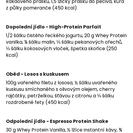
kakaového prášku, 1,5 lžičky prášku do pečiva, kůra
z půlky pomeranče (450 kcal)
Dopolední jídlo - High-Protein Parfait
1/2 šálku čistého řeckého jogurtu, 20 g Whey Protein
vanilka, ¼ šálku malin, ⅛ šálku pekanových ořechů,
⅛ šálku kokosových vloček, špetka skořice (250
kcal)
Oběd - Losos s kuskusem
100g vařeného filetu z lososa, ½ šálku uvařeného
kuskusu smíchaného s olivovým olejem, cherry
rajčátky, petrželkou, šťávou z citronu a ⅛ šálku
rozdrobené fety (450 kcal)
Odpolední jídlo - Espresso Protein Shake
30 g Whey Protein Vanilla, ½ lžíce instantní kávy, ¾