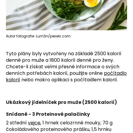
Autor fotografie: Lum3n/pexels.com
Tyto plány byly vytvořeny na základě 2500 kalorií
denně pro muže a 1800 kalorií denně pro ženy.
Chcete-li získat velmi přesné informace o svých
denních potřebách kalorií, použijte online
počítadlo
kalorií
nebo makro aplikaci s počítadlem kalorií.
Ukázkový jídelníček pro muže (2500 kalorií)
Snídaně - 3 Proteinové palačinky
2 střední
vejce
, 1 hrnek celozrnné mouky, 70 g
čokoládového proteinového prášku, 1,5 hrnku