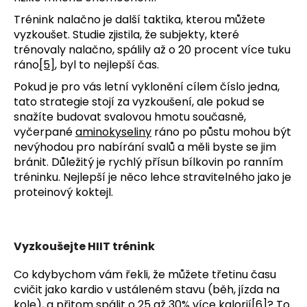
Trénink nalačno je další taktika, kterou můžete
vyzkoušet. Studie zjistila, že subjekty, které
trénovaly nalačno, spálily až o 20 procent více tuku
ráno
[5]
, byl to nejlepší čas.
Pokud je pro vás letní vyklonění cílem číslo jedna,
tato strategie stojí za vyzkoušení, ale pokud se
snažíte budovat svalovou hmotu současně,
vyčerpané
aminokyseliny
ráno po půstu mohou být
nevýhodou pro nabírání svalů a měli byste se jim
bránit. Důležitý je rychlý přísun bílkovin po ranním
tréninku. Nejlepší je něco lehce stravitelného jako je
proteinový koktejl.
Vyzkoušejte HIIT trénink
Co kdybychom vám řekli, že můžete třetinu času
cvičit jako kardio v ustáleném stavu (běh, jízda na
kole), a přitom spálit o 25 až 30% více kalorií
[6]
? To