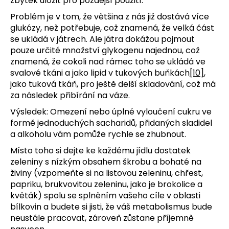
zbytek uložit pro pozdější použití.
Problém je v tom, že většina z nás již dostává více
glukózy, než potřebuje, což znamená, že velká část
se ukládá v játrech. Ale játra dokážou pojmout
pouze určité množství glykogenu najednou, což
znamená, že cokoli nad rámec toho se ukládá ve
svalové tkáni a jako lipid v tukových buňkách
[10]
,
jako tuková tkáň, pro ještě delší skladování, což má
za následek přibírání na váze.
Výsledek: Omezení nebo úplné vyloučení cukru ve
formě jednoduchých sacharidů, přidaných sladidel
a alkoholu vám pomůže rychle se zhubnout.
Místo toho si dejte ke každému jídlu dostatek
zeleniny s nízkým obsahem škrobu a bohaté na
živiny (vzpomeňte si na listovou zeleninu, chřest,
papriku, brukvovitou zeleninu, jako je brokolice a
květák) spolu se splněním vašeho cíle v oblasti
bílkovin a budete si jisti, že váš metabolismus bude
neustále pracovat, zároveň zůstane příjemně