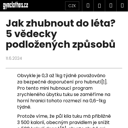
K
Přejít
Hledat
Náku
M
Přihlášen
CZK
na
o
obsah
Zpět
Zpět
košík
š
Jak zhubnout do léta?
í
C
5 vědecky
k
o
podložených způsobů
p
o
11.6.2024
t
ř
e
Obvykle je 0,3 až 1kg týdně považováno
za bezpečné doporučení pro hubnutí
[1]
.
b
Pro tento mini hubnoucí program
u
zrychleného úbytku tuku se zaměříme na
j
horní hranici tohoto rozmezí na 0,6–1kg
e
týdně.
t
Protože víme, že půl kila tuku má přibližně
e
3 500 kalorií, obecným pravidlem je snížit
n