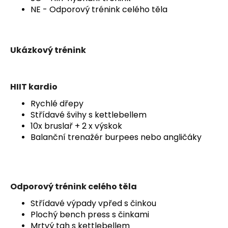
NE - Odporový trénink celého těla
Ukázkový trénink
HIIT kardio
Rychlé dřepy
Střídavé švihy s kettlebellem
10x bruslař + 2 x výskok
Balanční trenažér burpees nebo angličáky
Odporový trénink celého těla
Střídavé výpady vpřed s činkou
Plochý bench press s činkami
Mrtvý tah s kettlebellem