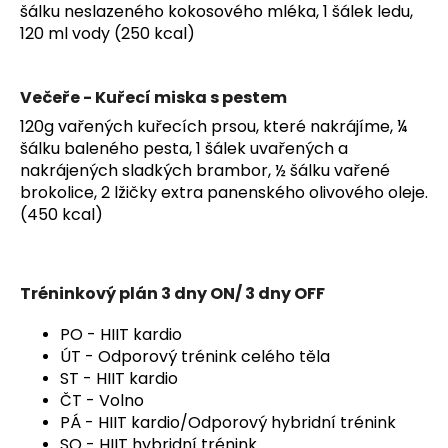
šálku neslazeného kokosového mléka, 1 šálek ledu,
120 ml vody (250 kcal)
Večeře - Kuřecí miska s pestem
120g vařených kuřecích prsou, které nakrájíme, ¼
šálku baleného pesta, 1 šálek uvařených a
nakrájených sladkých brambor, ½ šálku vařené
brokolice, 2 lžičky extra panenského olivového oleje.
(450 kcal)
Tréninkový plán 3 dny ON/ 3 dny OFF
PO - HIIT kardio
ÚT - Odporový trénink celého těla
ST - HIIT kardio
ČT - Volno
PÁ - HIIT kardio/Odporový hybridní trénink
SO - HIIT hybridní trénink