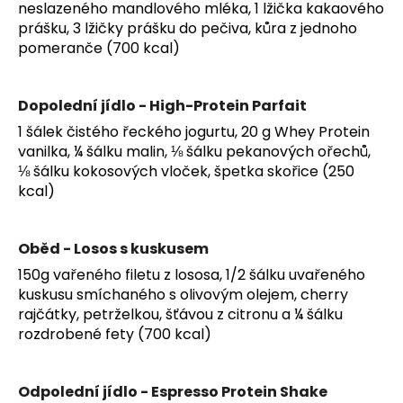
neslazeného mandlového mléka, 1 lžička kakaového
prášku, 3 lžičky prášku do pečiva, kůra z jednoho
pomeranče (700 kcal)
Dopolední jídlo - High-Protein Parfait
1 šálek čistého řeckého jogurtu, 20 g Whey Protein
vanilka, ¼ šálku malin, ⅛ šálku pekanových ořechů,
⅛ šálku kokosových vloček, špetka skořice (250
kcal)
Oběd - Losos s kuskusem
150g vařeného filetu z lososa, 1/2 šálku uvařeného
kuskusu smíchaného s olivovým olejem, cherry
rajčátky, petrželkou, šťávou z citronu a ¼ šálku
rozdrobené fety (700 kcal)
Odpolední jídlo - Espresso Protein Shake