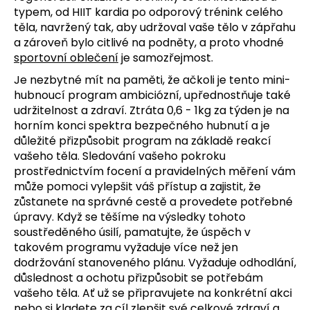
typem, od HIIT kardia po odporový trénink celého
těla, navržený tak, aby udržoval vaše tělo v zápřahu
a zároveň bylo citlivé na podněty, a proto vhodné
sportovní oblečení
je samozřejmost.
Je nezbytné mít na paměti, že ačkoli je tento mini-
hubnoucí program ambiciózní, upřednostňuje také
udržitelnost a zdraví. Ztráta 0,6 - 1kg za týden je na
horním konci spektra bezpečného hubnutí a je
důležité přizpůsobit program na základě reakcí
vašeho těla. Sledování vašeho pokroku
prostřednictvím focení a pravidelných měření vám
může pomoci vylepšit váš přístup a zajistit, že
zůstanete na správné cestě a provedete potřebné
úpravy. Když se těšíme na výsledky tohoto
soustředěného úsilí, pamatujte, že úspěch v
takovém programu vyžaduje více než jen
dodržování stanoveného plánu. Vyžaduje odhodlání,
důslednost a ochotu přizpůsobit se potřebám
vašeho těla. Ať už se připravujete na konkrétní akci
nebo si kladete za cíl zlepšit své celkové zdraví a