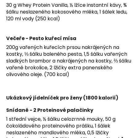
30 g Whey Protein Vanilla, ½ lžíce instantní kávy, ¾
šálku neslazeného kokosového mléka, 1 šálek ledu,
120 ml vody (250 kcal)
Večeře - Pesto kuřecí mísa
200g vařených kuřecích prsou nakrájených na
kostky, ⅓ šálku baleného pesta, 1,5 šálku vařených
sladkých brambor a nakrájených na kostky, ⅔ šálku
vařené brokolice, 2 lžičky extra panenského
olivového oleje. (700 kcal)
Ukázkový jídelníček pro ženy (1800 kalorií)
Snídaně - 2 Proteinové palačinky
1 střední vejce, ½ šálku celozrnné mouky, 50 g
čokoládového proteinového prášku, 1 šálek
neslazeného mandlového mléka, 0,5 lžičky