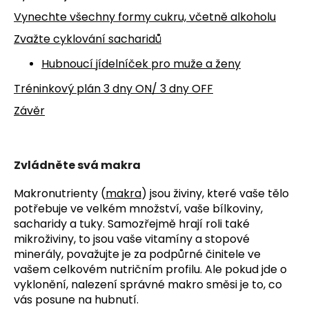
Vynechte všechny formy cukru, včetně alkoholu
Zvažte cyklování sacharidů
Hubnoucí jídelníček pro muže a ženy
Tréninkový plán 3 dny ON/ 3 dny OFF
Závěr
Zvládněte svá makra
Makronutrienty (
makra
) jsou živiny, které vaše tělo
potřebuje ve velkém množství, vaše bílkoviny,
sacharidy a tuky. Samozřejmě hrají roli také
mikroživiny, to jsou vaše vitamíny a stopové
minerály, považujte je za podpůrné činitele ve
vašem celkovém nutričním profilu. Ale pokud jde o
vyklonění, nalezení správné makro směsi je to, co
vás posune na hubnutí.