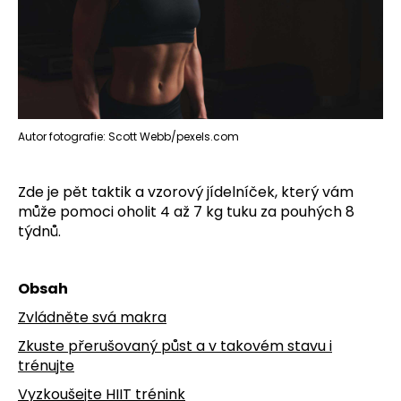
č
u
j
e
m
e
Autor fotografie: Scott Webb/pexels.com
Zde je pět taktik a vzorový jídelníček, který vám
může pomoci oholit 4 až 7 kg tuku za pouhých 8
týdnů.
Obsah
Zvládněte svá makra
Zkuste přerušovaný půst a v takovém stavu i
trénujte
Vyzkoušejte HIIT trénink