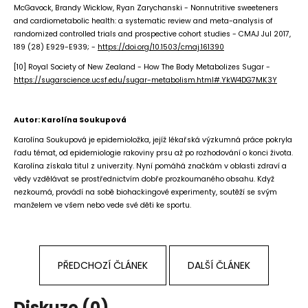
McGavock, Brandy Wicklow, Ryan Zarychanski - Nonnutritive sweeteners
and cardiometabolic health: a systematic review and meta-analysis of
randomized controlled trials and prospective cohort studies - CMAJ Jul 2017,
189 (28) E929-E939; -
https://doi.org/10.1503/cmaj.161390
[10] Royal Society of New Zealand - How The Body Metabolizes Sugar -
https://sugarscience.ucsf.edu/sugar-metabolism.html#.YkW4DG7MK3Y
Autor: Karolína Soukupová
Karolína Soukupová je epidemioložka, jejíž lékařská výzkumná práce pokryla
řadu témat, od epidemiologie rakoviny prsu až po rozhodování o konci života.
Karolína získala titul z univerzity. Nyní pomáhá značkám v oblasti zdraví a
vědy vzdělávat se prostřednictvím dobře prozkoumaného obsahu. Když
nezkoumá, provádí na sobě biohackingové experimenty, soutěží se svým
manželem ve všem nebo vede své děti ke sportu.
PŘEDCHOZÍ ČLÁNEK
DALŠÍ ČLÁNEK
Diskuze (0)