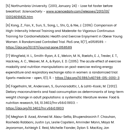
[5] Northumbria University. (2013, January 24) - Lose fat faster before
breakfast.
ScienceDaily
. -
www.sciencedaily.com
/
releases
/
2013
/
01
/
130124091425.htm
[6] Kong, Z., Fan, X., Sun, S., Song, L., Shi, Q., & Nie, J. (2016). Comparison of
High-Intensity Interval Training and Moderate-to-Vigorous Continuous
Training for Cardiometabolic Health and Exercise Enjoyment in Obese Young
Women: A Randomized Controlled Trial. PloS one, 11(7), e0158589. -
https://doi.org/10.1371/journal.pone.0158589
[7] Wingfield, H. L., Smith-Ryan, A. E., Melvin, M. N., Roelofs, E. J., Trexler, E. T.,
Hackney, A. C., Weaver, M. A., & Ryan, E. D. (2015). The acute effect of exercise
modality and nutrition manipulations on post-exercise resting energy
expenditure and respiratory exchange ratio in women: a randomized trial.
Sports medicine - open, 1(1), 11. -
https://doi.org/10.1186/s40798-015-0010-3
[8] Fogelholm, M., Anderssen, S., Gunnarsdottir, I., & Lahti-Koski, M. (2012).
Dietary macronutrients and food consumption as determinants of long-term
weight change in adult populations: a systematic literature review. Food &
nutrition research, 56, 10.3402/fnr.v56i0.19103. -
https://doi.org/10.3402/fnr.v56i0.19103
[9] Meghan B. Azad, Ahmed M. Abou-Setta, Bhupendrasinh F. Chauhan,
Rasheda Rabbani, Justin Lys, Leslie Copstein, Amrinder Mann, Maya M.
Jeyaraman, Ashleigh E. Reid, Michelle Fiander, Dylan S. MacKay, Jon