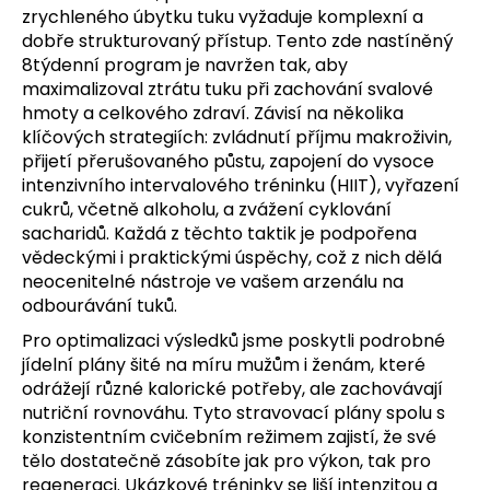
zrychleného úbytku tuku vyžaduje komplexní a
dobře strukturovaný přístup. Tento zde nastíněný
8týdenní program je navržen tak, aby
maximalizoval ztrátu tuku při zachování svalové
hmoty a celkového zdraví. Závisí na několika
klíčových strategiích: zvládnutí příjmu makroživin,
přijetí přerušovaného půstu, zapojení do vysoce
intenzivního intervalového tréninku (HIIT), vyřazení
cukrů, včetně alkoholu, a zvážení cyklování
sacharidů. Každá z těchto taktik je podpořena
vědeckými i praktickými úspěchy, což z nich dělá
neocenitelné nástroje ve vašem arzenálu na
odbourávání tuků.
Pro optimalizaci výsledků jsme poskytli podrobné
jídelní plány šité na míru mužům i ženám, které
odrážejí různé kalorické potřeby, ale zachovávají
nutriční rovnováhu. Tyto stravovací plány spolu s
konzistentním cvičebním režimem zajistí, že své
tělo dostatečně zásobíte jak pro výkon, tak pro
regeneraci. Ukázkové tréninky se liší intenzitou a