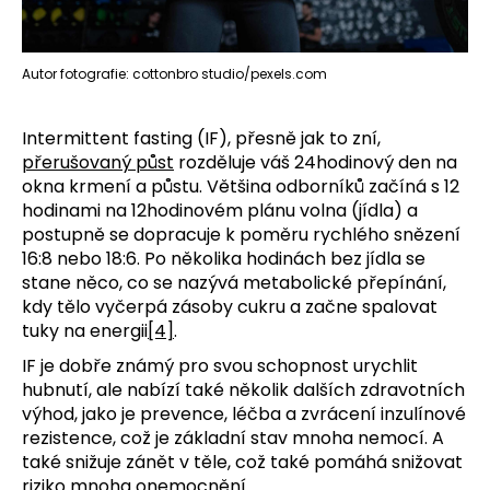
Autor fotografie: cottonbro studio/pexels.com
Intermittent fasting (IF), přesně jak to zní,
přerušovaný půst
rozděluje váš 24hodinový den na
okna krmení a půstu. Většina odborníků začíná s 12
hodinami na 12hodinovém plánu volna (jídla) a
postupně se dopracuje k poměru rychlého snězení
16:8 nebo 18:6. Po několika hodinách bez jídla se
stane něco, co se nazývá metabolické přepínání,
kdy tělo vyčerpá zásoby cukru a začne spalovat
tuky na energii
[4]
.
IF je dobře známý pro svou schopnost urychlit
hubnutí, ale nabízí také několik dalších zdravotních
výhod, jako je prevence, léčba a zvrácení inzulínové
rezistence, což je základní stav mnoha nemocí. A
také snižuje zánět v těle, což také pomáhá snižovat
riziko mnoha onemocnění.