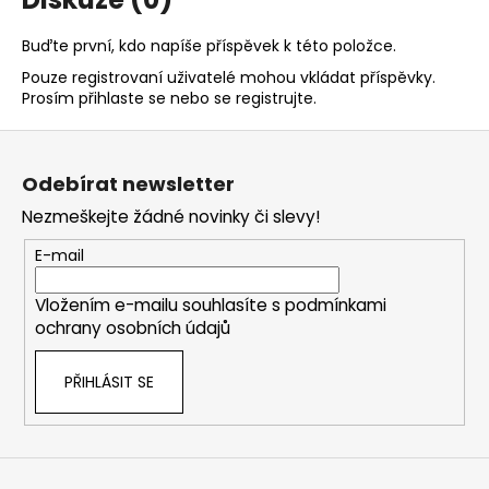
Buďte první, kdo napíše příspěvek k této položce.
Pouze registrovaní uživatelé mohou vkládat příspěvky.
Prosím
přihlaste se
nebo se
registrujte
.
Z
á
Odebírat newsletter
p
Nezmeškejte žádné novinky či slevy!
a
t
E-mail
í
Vložením e-mailu souhlasíte s
podmínkami
ochrany osobních údajů
PŘIHLÁSIT SE