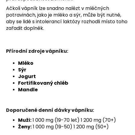
Ačkoli vápník lze snadno nalézt v mléčných
potravinách, jako je mléko a sýr, může být nutné,
aby se lidé s intolerancí laktózy rozhodli místo toho
zařadit doplněk.
Přírodní zdroje vápníku:
Mléko
Sýr
Jogurt
Fortifikovaný chléb
Mandle
Doporučené denní dávky vápníku:
Muži:
1 000 mg (19-70 let) 1 200 mg (70+)
Ženy:
1 000 mg (19-50) 1 200 mg (50+)