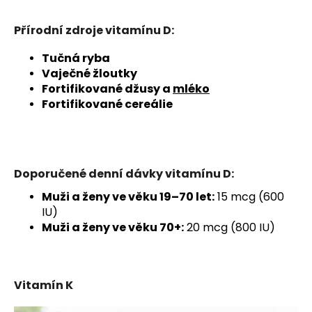
Přírodní zdroje vitamínu D:
Tučná ryba
Vaječné žloutky
Fortifikované džusy a
mléko
Fortifikované cereálie
Doporučené denní dávky vitamínu D:
Muži a ženy ve věku 19–70 let:
15 mcg (600
IU)
Muži a ženy ve věku 70+:
20 mcg (800 IU)
Vitamín K