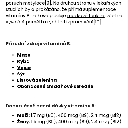
poruch metylace
[9]
. Na druhou stranu v lékařských
studiích bylo prokázáno, že přímá suplementace
vitamíny B celkově posiluje
mozkové funkce
, včetně
vyvolání paměti a rychlosti zpracování
[10]
.
Přírodní zdroje vitamínů B:
Maso
Ryba
Vejce
Sýr
Listová zelenina
Obohacené snídaňové cereálie
Doporučené denní dávky vitamínů B:
Muži:
1,7 mg (B6), 400 mcg (B9), 2,4 mcg (B12)
Ženy:
1,5 mg (B6), 400 mcg (B9), 2,4 mcg (B12)