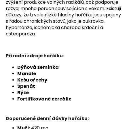
zvýšení produkce volných radikálů, což podporuje
rozvoj mnoha poruch souvisejících s věkem. Existují
důkazy, že trvale nízké hladiny hořčíku jsou spojeny
s řadou chronických stavů, jako je cukrovka,
hypertenze, ischemická choroba srdeční a
osteoporóza.
Přírodní zdroje hořčíku:
Dýňová semínka
Mandle
Kešu ořechy
Špenát
Rýže
Fortifikované cereálie
Doporučené denní dávky hořčíku:
Muži:
420 mg