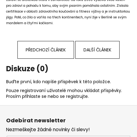
pro zdraví a pohodu k tomu, aby svým psaním pomáhala ostatním. Získala
certifikace v oblasti zdravotního koučování a fitness výživy a je instruktorkou
jógy. Poté, co žila a vařila na třech kontinentech, nyní žije v Berlíně se svým
manželem a čtyřmi kočkami.
PŘEDCHOZÍ ČLÁNEK
DALŠÍ ČLÁNEK
Diskuze (0)
Buďte první, kdo napíše příspěvek k této položce.
Pouze registrovaní uživatelé mohou vkládat příspěvky.
Prosím
přihlaste se
nebo se
registrujte
.
Z
á
Odebírat newsletter
p
Nezmeškejte žádné novinky či slevy!
a