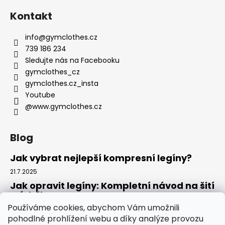
Kontakt
info
@
gymclothes.cz
739 186 234
Sledujte nás na Facebooku
gymclothes_cz
gymclothes.cz_insta
Youtube
@www.gymclothes.cz
Blog
Jak vybrat nejlepší kompresní legíny?
21.7.2025
Jak opravit legíny: Kompletní návod na šití
a údržbu
Používáme cookies, abychom Vám umožnili
14.7.2025
pohodlné prohlížení webu a díky analýze provozu
Kde koupit legíny: Komplexní návod pro