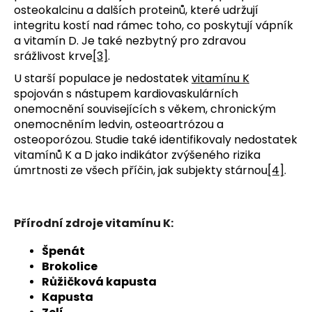
osteokalcinu a dalších proteinů, které udržují
integritu kostí nad rámec toho, co poskytují vápník
a vitamín D. Je také nezbytný pro zdravou
srážlivost krve
[3]
.
U starší populace je nedostatek
vitamínu K
spojován s nástupem kardiovaskulárních
onemocnění souvisejících s věkem, chronickým
onemocněním ledvin, osteoartrózou a
osteoporózou. Studie také identifikovaly nedostatek
vitamínů K a D jako indikátor zvýšeného rizika
úmrtnosti ze všech příčin, jak subjekty stárnou
[4]
.
Přírodní zdroje vitamínu K:
Špenát
Brokolice
Růžičková kapusta
Kapusta