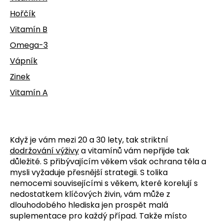
č
u
Hořčík
j
Vitamín B
e
m
Omega-3
e
Vápník
Zinek
Vitamín A
Když je vám mezi 20 a 30 lety, tak striktní
dodržování výživy
a vitamínů vám nepřijde tak
důležité. S přibývajícím věkem však ochrana těla a
mysli vyžaduje přesnější strategii. S tolika
nemocemi souvisejícími s věkem, které korelují s
nedostatkem klíčových živin, vám může z
dlouhodobého hlediska jen prospět malá
suplementace pro každý případ. Takže místo