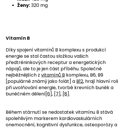
Ženy:
320 mg
Vitamín B
Díky spojení vitamínů B komplexu s produkcí
energie se stal častou složkou vašich
předtréninkových receptur a energetických
nápojů, ale to je jen část příběhu. Společně
nejběžnějších z
vitamínů B
komplexu, B6, B9
[populárně známý jako folát] a
B12
, hrají hlavní roli
při uvolňování energie, tvorbě krevních buněk a
buněčném dělení
[6]
,
[7]
,
[8]
.
Během stárnutí se nedostatek vitamínu B stává
spolehlivým markerem kardiovaskulárních
onemocnění, kognitivní dysfunkce, osteoporózy a