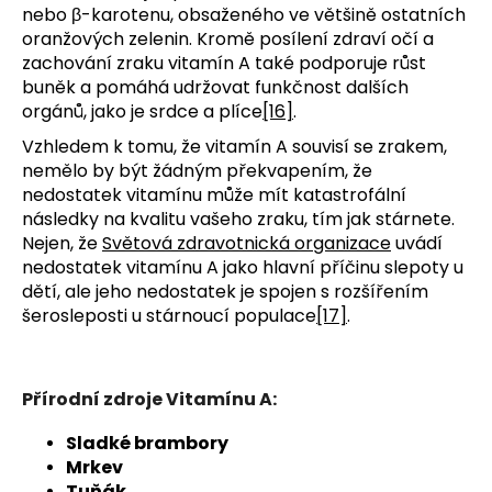
nebo β-karotenu, obsaženého ve většině ostatních
oranžových zelenin. Kromě posílení zdraví očí a
zachování zraku vitamín A také podporuje růst
buněk a pomáhá udržovat funkčnost dalších
orgánů, jako je srdce a plíce
[16]
.
Vzhledem k tomu, že vitamín A souvisí se zrakem,
nemělo by být žádným překvapením, že
nedostatek vitamínu může mít katastrofální
následky na kvalitu vašeho zraku, tím jak stárnete.
Nejen, že
Světová zdravotnická organizace
uvádí
nedostatek vitamínu A jako hlavní příčinu slepoty u
dětí, ale jeho nedostatek je spojen s rozšířením
šerosleposti u stárnoucí populace
[17]
.
Přírodní zdroje Vitamínu A:
Sladké brambory
Mrkev
Tuňák