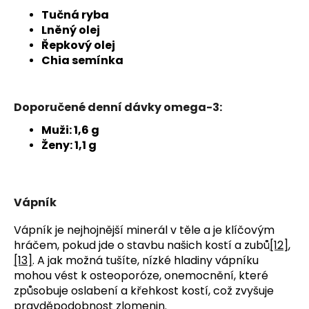
Tučná ryba
Lněný olej
Řepkový olej
Chia semínka
Doporučené denní dávky omega-3:
Muži: 1,6 g
Ženy: 1,1 g
Vápník
Vápník je nejhojnější minerál v těle a je klíčovým
hráčem, pokud jde o stavbu našich kostí a zubů
[12]
,
[13]
. A jak možná tušíte, nízké hladiny vápníku
mohou vést k osteoporóze, onemocnění, které
způsobuje oslabení a křehkost kostí, což zvyšuje
pravděpodobnost zlomenin.