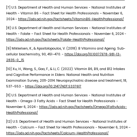
[7] U.S. Department of Health and Human Services - National Institutes of
Health - Vitamin B6 – Fact Sheet for Health Professionals – November 6,
2024 -
https://ods.od.nih.gov/factsheets/VitaminB6-HealthProfessional/
[8] U.S. Department of Health and Human Services - National Institutes of
Health - Folate – Fact Sheet for Health Professionals - November 6, 2024 -
https://ods.od.nih.gov/factsheets/Folate-HealthProfessional/
[9] Mikkelsen, K., & Apostolopoulos, V. (2018). B Vitamins and Ageing. Sub-
cellular biochemistry, 90, 451–470. -
https://doi.org/10.1007/978-981-13-
2835-0_15
[10] Xu, H., Wang, S., Gao, F., & Li, C. (2022). Vitamin B6, B9, and B12 Intakes
and Cognitive Performance in Elders: National Health and Nutrition
Examination Survey, 2011-2014. Neuropsychiatric disease and treatment, 18,
537–553. -
https://doi.org/10.2147/NDT.S337617
[11] U.S. Department of Health and Human Services - National Institutes of
Health - Omega-3 Fatty Acids – Fact Sheet for Health Professionals -
November 6, 2024 -
https://ods.od.nih.gov/factsheets/Omega3FattyAcids-
HealthProfessional/
[12] U.S. Department of Health and Human Services - National Institutes of
Health - Calcium – Fact Sheet for Health Professionals - November 6, 2024 –
https://ods.od.nih.gov/factsheets/Calcium-HealthProfessional/