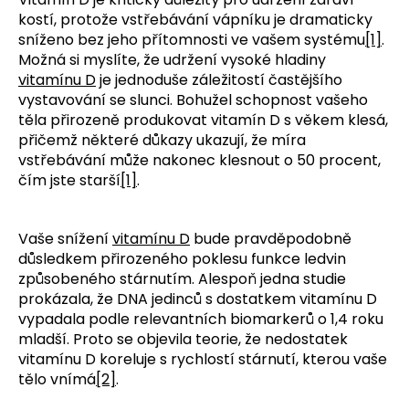
kostí, protože vstřebávání vápníku je dramaticky
sníženo bez jeho přítomnosti ve vašem systému
[1]
.
Možná si myslíte, že udržení vysoké hladiny
vitamínu D
je jednoduše záležitostí častějšího
vystavování se slunci. Bohužel schopnost vašeho
těla přirozeně produkovat vitamín D s věkem klesá,
přičemž některé důkazy ukazují, že míra
vstřebávání může nakonec klesnout o 50 procent,
čím jste starší
[1]
.
Vaše snížení
vitamínu D
bude pravděpodobně
důsledkem přirozeného poklesu funkce ledvin
způsobeného stárnutím. Alespoň jedna studie
prokázala, že DNA jedinců s dostatkem vitamínu D
vypadala podle relevantních biomarkerů o 1,4 roku
mladší. Proto se objevila teorie, že nedostatek
vitamínu D koreluje s rychlostí stárnutí, kterou vaše
tělo vnímá
[2]
.