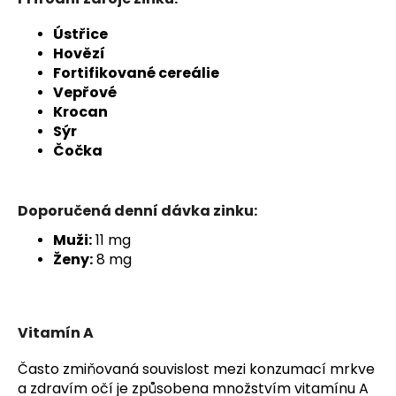
Ústřice
Hovězí
Fortifikované cereálie
Vepřové
Krocan
Sýr
Čočka
Doporučená denní dávka zinku:
Muži:
11 mg
Ženy:
8 mg
Vitamín A
Často zmiňovaná souvislost mezi konzumací mrkve
a zdravím očí je způsobena množstvím vitamínu A