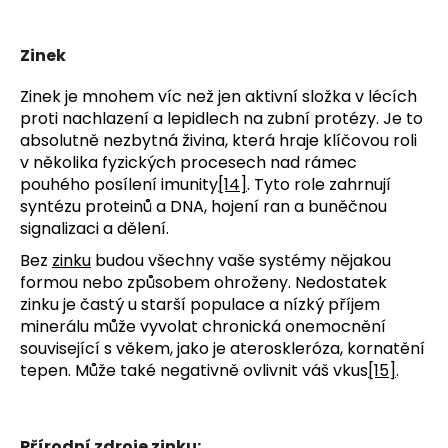
Zinek
Zinek je mnohem víc než jen aktivní složka v lécích
proti nachlazení a lepidlech na zubní protézy. Je to
absolutně nezbytná živina, která hraje klíčovou roli
v několika fyzických procesech nad rámec
pouhého posílení imunity
[14]
. Tyto role zahrnují
syntézu proteinů a DNA, hojení ran a buněčnou
signalizaci a dělení.
Bez
zinku
budou všechny vaše systémy nějakou
formou nebo způsobem ohroženy. Nedostatek
zinku je častý u starší populace a nízký příjem
minerálu může vyvolat chronická onemocnění
související s věkem, jako je ateroskleróza, kornatění
tepen. Může také negativně ovlivnit váš vkus
[15]
.
Přírodní zdroje zinku: