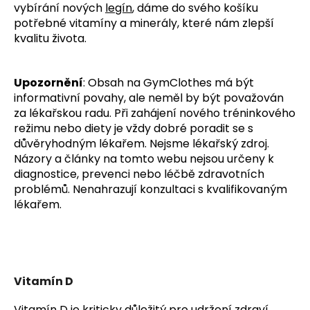
vybírání nových
legín
, dáme do svého košíku
potřebné vitamíny a minerály, které nám zlepší
kvalitu života.
Upozornění
: Obsah na GymClothes má být
informativní povahy, ale neměl by být považován
za lékařskou radu. Při zahájení nového tréninkového
režimu nebo diety je vždy dobré poradit se s
důvěryhodným lékařem. Nejsme lékařský zdroj.
Názory a články na tomto webu nejsou určeny k
diagnostice, prevenci nebo léčbě zdravotních
problémů. Nenahrazují konzultaci s kvalifikovaným
lékařem.
Vitamín D
Vitamín D je kriticky důležitý pro udržení zdraví