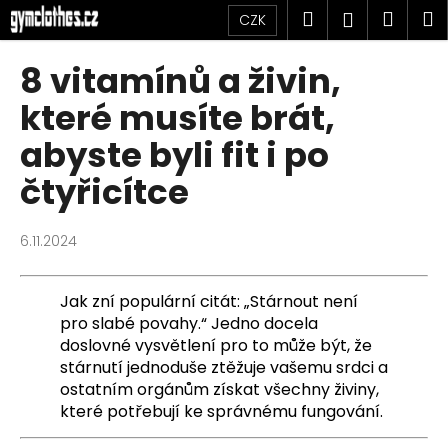
K
Přejít
Hledat
Náku
M
Přihlášen
CZK
na
o
obsah
Zpět
Zpět
košík
š
8 vitamínů a živin,
í
C
které musíte brát,
k
o
abyste byli fit i po
p
čtyřicítce
o
t
ř
6.11.2024
e
b
Jak zní populární citát: „Stárnout není
u
pro slabé povahy.“ Jedno docela
j
doslovné vysvětlení pro to může být, že
e
stárnutí jednoduše ztěžuje vašemu srdci a
ostatním orgánům získat všechny živiny,
t
které potřebují ke správnému fungování.
e
n