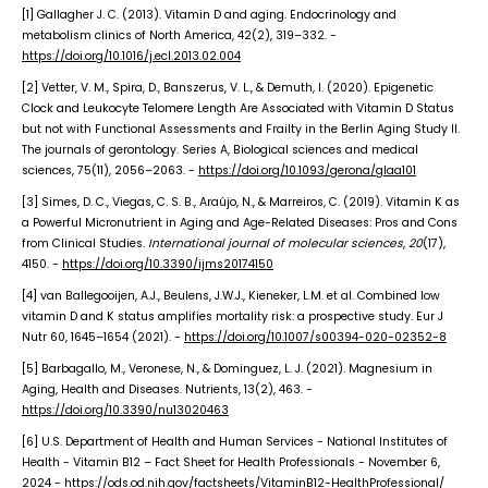
[1] Gallagher J. C. (2013). Vitamin D and aging. Endocrinology and
metabolism clinics of North America, 42(2), 319–332. -
https://doi.org/10.1016/j.ecl.2013.02.004
[2] Vetter, V. M., Spira, D., Banszerus, V. L., & Demuth, I. (2020). Epigenetic
Clock and Leukocyte Telomere Length Are Associated with Vitamin D Status
but not with Functional Assessments and Frailty in the Berlin Aging Study II.
The journals of gerontology. Series A, Biological sciences and medical
sciences, 75(11), 2056–2063. -
https://doi.org/10.1093/gerona/glaa101
[3] Simes, D. C., Viegas, C. S. B., Araújo, N., & Marreiros, C. (2019). Vitamin K as
a Powerful Micronutrient in Aging and Age-Related Diseases: Pros and Cons
from Clinical Studies.
International journal of molecular sciences
,
20
(17),
4150. -
https://doi.org/10.3390/ijms20174150
[4] van Ballegooijen, A.J., Beulens, J.W.J., Kieneker, L.M. et al. Combined low
vitamin D and K status amplifies mortality risk: a prospective study. Eur J
Nutr 60, 1645–1654 (2021). -
https://doi.org/10.1007/s00394-020-02352-8
[5] Barbagallo, M., Veronese, N., & Dominguez, L. J. (2021). Magnesium in
Aging, Health and Diseases. Nutrients, 13(2), 463. -
https://doi.org/10.3390/nu13020463
[6] U.S. Department of Health and Human Services - National Institutes of
Health - Vitamin B12 – Fact Sheet for Health Professionals - November 6,
2024 -
https://ods.od.nih.gov/factsheets/VitaminB12-HealthProfessional/