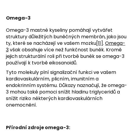
Omega-3
Omega-3 mastné kyseliny pomáhají vytvářet
struktury důležitých buněčných membrán, jako jsou
ty, které se nacházejí ve vašem mozku
[11]
.
Omega-
3
však obsahuje více než funkčnost buněk. Kromě
jejich strukturální roli při tvorbě buněk se omega-3
používají k tvorbě eikosanoidů.
Tyto molekuly plní signalizační funkci ve vašem
kardiovaskulárním, plicním, imunitním a
endokrinním systému. Důkazy naznačují, že omega-
3 mohou také pomoci snížit hladinu triglyceridů a
snížit riziko některých kardiovaskulárních
onemocnění.
Přírodní zdroje omega-3: