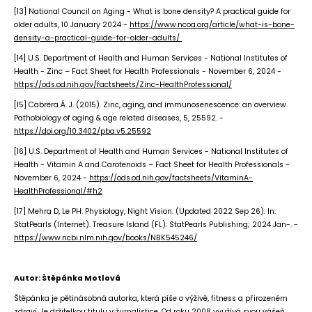
[13] National Council on Aging - What is bone density? A practical guide for
older adults, 10 January 2024 -
https://www.ncoa.org/article/what-is-bone-
density-a-practical-guide-for-older-adults/
[14] U.S. Department of Health and Human Services - National Institutes of
Health - Zinc – Fact Sheet for Health Professionals - November 6, 2024 -
https://ods.od.nih.gov/factsheets/Zinc-HealthProfessional/
[15] Cabrera Á. J. (2015). Zinc, aging, and immunosenescence: an overview.
Pathobiology of aging & age related diseases, 5, 25592. -
https://doi.org/10.3402/pba.v5.25592
[16] U.S. Department of Health and Human Services - National Institutes of
Health - Vitamin A and Carotenoids – Fact Sheet for Health Professionals -
November 6, 2024 -
https://ods.od.nih.gov/factsheets/VitaminA-
HealthProfessional/#h2
[17] Mehra D, Le PH. Physiology, Night Vision. (Updated 2022 Sep 26). In:
StatPearls (Internet). Treasure Island (FL): StatPearls Publishing; 2024 Jan-. -
https://www.ncbi.nlm.nih.gov/books/NBK545246/
Autor: Štěpánka Motlová
Štěpánka je pětinásobná autorka, která píše o výživě, fitness a přirozeném
zdraví. Je držitelkou titulu v žurnalistice. Od roku 2008 využívá svou vášeň