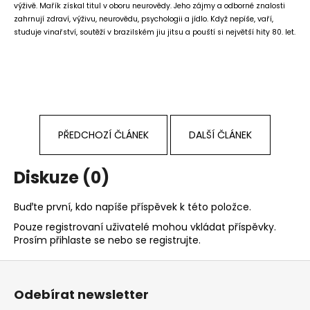
výživě. Mařík získal titul v oboru neurovědy. Jeho zájmy a odborné znalosti
zahrnují zdraví, výživu, neurovědu, psychologii a jídlo. Když nepíše, vaří,
studuje vinařství, soutěží v brazilském jiu jitsu a pouští si největší hity 80. let.
PŘEDCHOZÍ ČLÁNEK
DALŠÍ ČLÁNEK
Diskuze (0)
Buďte první, kdo napíše příspěvek k této položce.
Pouze registrovaní uživatelé mohou vkládat příspěvky.
Prosím
přihlaste se
nebo se
registrujte
.
Z
á
Odebírat newsletter
p