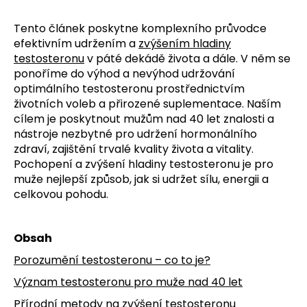
č
u
Tento článek poskytne komplexního průvodce
j
efektivním udržením a
zvýšením hladiny
e
testosteronu
v páté dekádě života a dále. V něm se
m
ponoříme do výhod a nevýhod udržování
e
optimálního testosteronu prostřednictvím
životních voleb a přirozené suplementace. Naším
cílem je poskytnout mužům nad 40 let znalosti a
nástroje nezbytné pro udržení hormonálního
zdraví, zajištění trvalé kvality života a vitality.
Pochopení a zvýšení hladiny testosteronu je pro
muže nejlepší způsob, jak si udržet sílu, energii a
celkovou pohodu.
Obsah
Porozumění testosteronu – co to je?
Význam testosteronu pro muže nad 40 let
Přírodní metody na zvýšení testosteronu