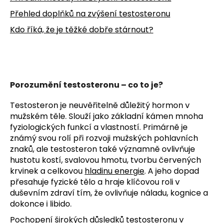
Přehled doplňků na zvýšení testosteronu
Kdo říká, že je těžké dobře stárnout?
Porozumění testosteronu – co to je?
Testosteron je neuvěřitelně důležitý hormon v
mužském těle. Slouží jako základní kámen mnoha
fyziologických funkcí a vlastností. Primárně je
známý svou rolí při rozvoji mužských pohlavních
znaků, ale testosteron také významně ovlivňuje
hustotu kostí, svalovou hmotu, tvorbu červených
krvinek a celkovou
hladinu energie
. A jeho dopad
přesahuje fyzické tělo a hraje klíčovou roli v
duševním zdraví tím, že ovlivňuje náladu, kognice a
dokonce i libido.
Pochopení širokých důsledků testosteronu v