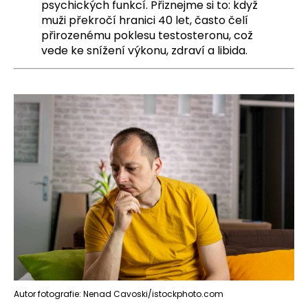
psychických funkcí. Přiznejme si to: když
a
muži překročí hranici 40 let, často čelí
j
přirozenému poklesu testosteronu, což
í
vede ke snížení výkonu, zdraví a libida.
t
?
HLEDAT
D
o
p
o
r
u
Autor fotografie: Nenad Cavoski/istockphoto.com