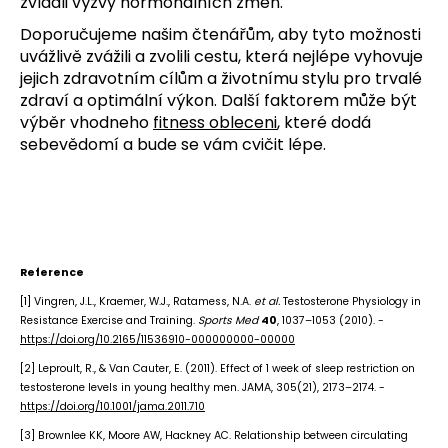
zvládli výzvy hormonálních změn.
Doporučujeme našim čtenářům, aby tyto možnosti
uvážlivě zvážili a zvolili cestu, která nejlépe vyhovuje
jejich zdravotním cílům a životnímu stylu pro trvalé
zdraví a optimální výkon. Další faktorem může být
výběr vhodneho
fitness obleceni
, které dodá
sebevědomí a bude se vám cvičit lépe.
Reference
[1] Vingren, J.L., Kraemer, W.J., Ratamess, N.A.
et al.
Testosterone Physiology in
Resistance Exercise and Training.
Sports Med
40
, 1037–1053 (2010). -
https://doi.org/10.2165/11536910-000000000-00000
[2] Leproult, R., & Van Cauter, E. (2011). Effect of 1 week of sleep restriction on
testosterone levels in young healthy men. JAMA, 305(21), 2173–2174. -
https://doi.org/10.1001/jama.2011.710
[3] Brownlee KK, Moore AW, Hackney AC. Relationship between circulating