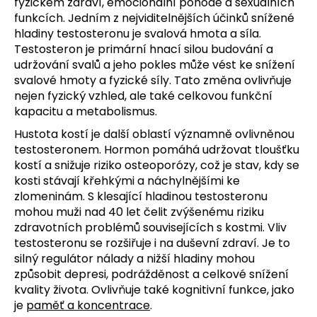
fyzickém zdraví, emocionální pohodě a sexuálních
funkcích. Jedním z nejviditelnějších účinků snížené
hladiny testosteronu je svalová hmota a síla.
Testosteron je primární hnací silou budování a
udržování svalů a jeho pokles může vést ke snížení
svalové hmoty a fyzické síly. Tato změna ovlivňuje
nejen fyzický vzhled, ale také celkovou funkční
kapacitu a metabolismus.
Hustota kostí je další oblastí významně ovlivněnou
testosteronem. Hormon pomáhá udržovat tloušťku
kostí a snižuje riziko osteoporózy, což je stav, kdy se
kosti stávají křehkými a náchylnějšími ke
zlomeninám. S klesající hladinou testosteronu
mohou muži nad 40 let čelit zvýšenému riziku
zdravotních problémů souvisejících s kostmi. Vliv
testosteronu se rozšiřuje i na duševní zdraví. Je to
silný regulátor nálady a nižší hladiny mohou
způsobit depresi, podrážděnost a celkové snížení
kvality života. Ovlivňuje také kognitivní funkce, jako
je
paměť a koncentrace
.