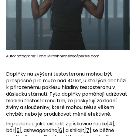
Autor fotografie: Tima Miroshnichenko/pexels.com
Doplňky na zvýšení testosteronu mohou být
prospěšné pro muže nad 40 let, u kterých dochází
k přirozenému poklesu hladiny testosteronu v
důsledku stárnutí. Tyto doplňky pomáhají udržovat
hladinu testosteronu tím, že poskytují základní
živiny a sloučeniny, které mohou tělu s věkem
chybět nebo je produkovat méně efektivně.
Ingredience jako extrakt z pískavice řecké
[4]
,
bór
[5]
, ashwagandha
[6]
a shilajit
[7]
se běžně