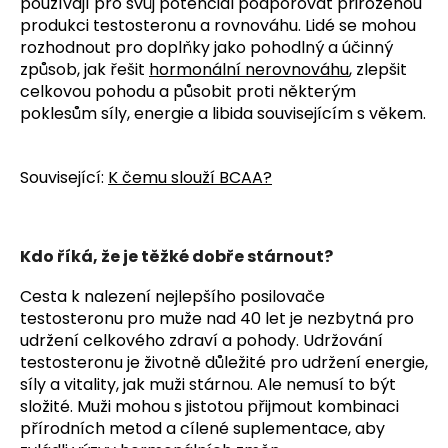
používají pro svůj potenciál podporovat přirozenou
produkci testosteronu a rovnováhu. Lidé se mohou
rozhodnout pro doplňky jako pohodlný a účinný
způsob, jak řešit
hormonální nerovnováhu
, zlepšit
celkovou pohodu a působit proti některým
poklesům síly, energie a libida souvisejícím s věkem.
Související:
K čemu slouží BCAA?
Kdo říká, že je těžké dobře stárnout?
Cesta k nalezení nejlepšího posilovače
testosteronu pro muže nad 40 let je nezbytná pro
udržení celkového zdraví a pohody. Udržování
testosteronu je životně důležité pro udržení energie,
síly a vitality, jak muži stárnou. Ale nemusí to být
složité. Muži mohou s jistotou přijmout kombinaci
přírodních metod a cílené suplementace, aby