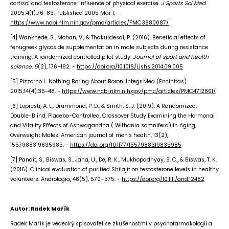
cortisol and testosterone: influence of physical exercise.
J Sports Sci Med
.
2005;4(1):76-83. Published 2005 Mar 1. -
https://www.ncbi.nlm.nih.gov/pmc/articles/PMC3880087/
[4] Wankhede, S., Mohan, V., & Thakurdesai, P. (2016). Beneficial effects of
fenugreek glycoside supplementation in male subjects during resistance
training: A randomized controlled pilot study.
Journal of sport and health
science
,
5
(2), 176–182. -
https://doi.org/10.1016/j.jshs.2014.09.005
[5] Pizzorno L. Nothing Boring About Boron. Integr Med (Encinitas).
2015;14(4):35-48. -
https://www.ncbi.nlm.nih.gov/pmc/articles/PMC4712861/
[6] Lopresti, A. L., Drummond, P. D., & Smith, S. J. (2019). A Randomized,
Double-Blind, Placebo-Controlled, Crossover Study Examining the Hormonal
and Vitality Effects of Ashwagandha ( Withania somnifera) in Aging,
Overweight Males. American journal of men's health, 13(2),
1557988319835985. -
https://doi.org/10.1177/1557988319835985
[7] Pandit, S., Biswas, S., Jana, U., De, R. K., Mukhopadhyay, S. C., & Biswas, T. K.
(2016). Clinical evaluation of purified Shilajit on testosterone levels in healthy
volunteers. Andrologia, 48(5), 570–575. -
https://doi.org/10.1111/and.12482
Autor: Radek Mařík
Radek Mařík je vědecký spisovatel se zkušenostmi v psychofarmakologii a