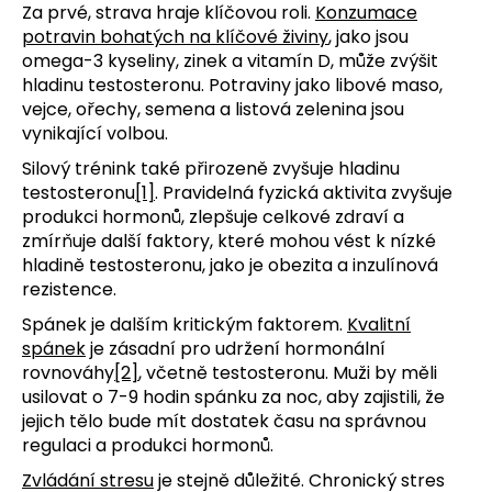
Za prvé, strava hraje klíčovou roli.
Konzumace
potravin bohatých na klíčové živiny
, jako jsou
omega-3 kyseliny, zinek a vitamín D, může zvýšit
hladinu testosteronu. Potraviny jako libové maso,
vejce, ořechy, semena a listová zelenina jsou
vynikající volbou.
Silový trénink také přirozeně zvyšuje hladinu
testosteronu
[1]
. Pravidelná fyzická aktivita zvyšuje
produkci hormonů, zlepšuje celkové zdraví a
zmírňuje další faktory, které mohou vést k nízké
hladině testosteronu, jako je obezita a inzulínová
rezistence.
Spánek je dalším kritickým faktorem.
Kvalitní
spánek
je zásadní pro udržení hormonální
rovnováhy
[2]
, včetně testosteronu. Muži by měli
usilovat o 7-9 hodin spánku za noc, aby zajistili, že
jejich tělo bude mít dostatek času na správnou
regulaci a produkci hormonů.
Zvládání stresu
je stejně důležité. Chronický stres