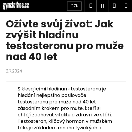
K
Přejít
Hledat
Náku
M
Přihlášen
CZK
na
o
obsah
Zpět
Zpět
košík
š
Oživte svůj život: Jak
í
C
zvýšit hladinu
k
o
testosteronu pro muže
p
nad 40 let
o
t
ř
2.7.2024
e
b
S
klesajícími hladinami testosteronu
je
u
hledání nejlepšího posilovače
j
testosteronu pro muže nad 40 let
e
zásadním krokem pro muže, kteří si
chtějí zachovat vitalitu a zdraví i ve stáří.
t
Testosteron, klíčový hormon v mužském
e
těle, je základem mnoha fyzických a
n