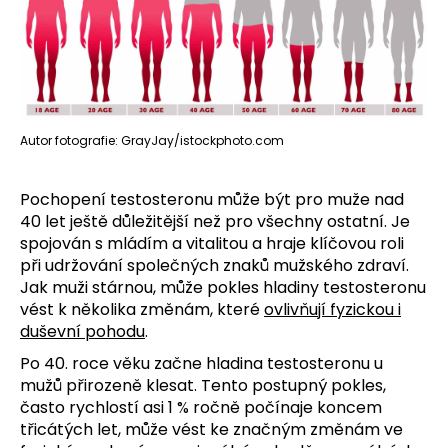
Autor fotografie: GrayJay/istockphoto.com
Pochopení testosteronu může být pro muže nad
40 let ještě důležitější než pro všechny ostatní. Je
spojován s mládím a vitalitou a hraje klíčovou roli
při udržování společných znaků mužského zdraví.
Jak muži stárnou, může pokles hladiny testosteronu
vést k několika změnám, které
ovlivňují fyzickou i
duševní pohodu
.
Po 40. roce věku začne hladina testosteronu u
mužů přirozeně klesat. Tento postupný pokles,
často rychlostí asi 1 % ročně počínaje koncem
třicátých let, může vést ke značným změnám ve