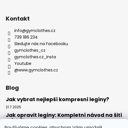
Kontakt
info
@
gymclothes.cz
739 186 234
Sledujte nás na Facebooku
gymclothes_cz
gymclothes.cz_insta
Youtube
@www.gymclothes.cz
Blog
Jak vybrat nejlepší kompresní legíny?
21.7.2025
Jak opravit legíny: Kompletní návod na šití
a údržbu
Používáme cookies, abychom Vám umožnili