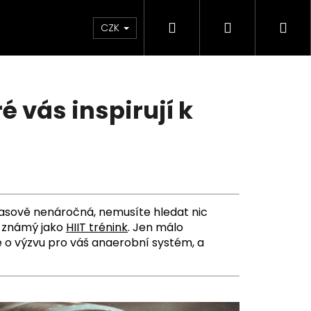
Hledat
Přihlášení
Ná
CZK
koš
é vás inspirují k
a časově nenáročná, nemusíte hledat nic
ak známý jako
HIIT trénink
. Jen málo
de o výzvu pro váš anaerobní systém, a