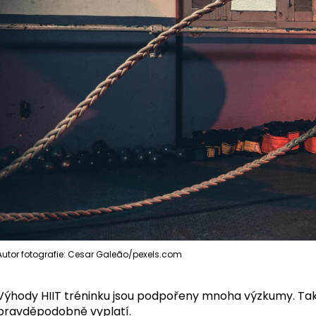
Autor fotografie: Cesar Galeão/pexels.com
Výhody HIIT tréninku jsou podpořeny mnoha výzkumy. Takž
pravděpodobně vyplatí.