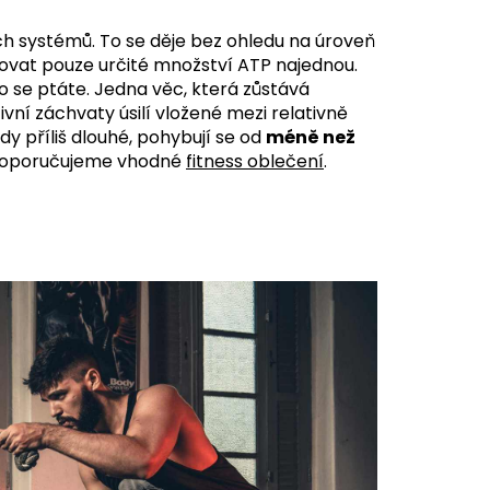
h systémů. To se děje bez ohledu na úroveň
kovat pouze určité množství ATP najednou.
ho se ptáte.
Jedna věc, která zůstává
zivní záchvaty úsilí vložené mezi relativně
dy příliš dlouhé, pohybují se od
méně než
y doporučujeme vhodné
fitness oblečení
.