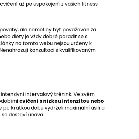
cvičení až po uspokojení z vašich fitness
povahy, ale neměl by být považován za
ebo diety je vždy dobré poradit se s
články na tomto webu nejsou určeny k
Nenahrazují konzultaci s kvalifikovaným
intenzivní intervalový trénink. Ve svém
obdobími
cvičení s nízkou intenzitou nebo
e po krátkou dobu vydrželi maximální úsilí a
ž se
dostaví únava
.