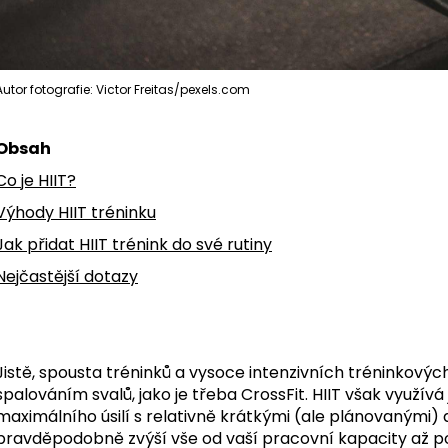
Autor fotografie: Victor Freitas/pexels.com
Obsah
Co je HIIT?
Výhody HIIT tréninku
Jak přidat HIIT trénink do své rutiny
Nejčastější dotazy
Jistě, spousta tréninků a vysoce intenzivních tréninkový
spalováním svalů, jako je třeba CrossFit. HIIT však využí
maximálního úsilí s relativně krátkými (ale plánovanými) 
pravděpodobně zvýší vše od vaší pracovní kapacity až po