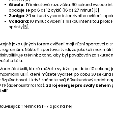
Gibala:
Tříminutová rozcvička; 60 sekund vysoce int
opakuje se po 8 až 12 cyklů (18 až 27 minut)
[3]
Zuniga:
30 sekund vysoce intenzivního cvičení; opaku
Vollaard:
10 minut cvičení s nízkou intenzitou pro
sprinty
[5]
Stejně jako u jiných forem cvičení mají různí sportovci a t
programům.
Někteří sportovci tvrdí, že jakékoli maximální
diskvalifikuje trénink z toho, aby byl považován za skutečný 
vašeho těla.
Maximální úsilí, které můžete vydržet po dobu 10 sekund, je
maximální úsilí, které můžete vydržet po dobu 30 sekund
přizpůsobovat. I když začnete svůj 60sekundový sprint n
ATP(adenosintrifosfát),
zdroj energie pro svaly během
úsilí
.
Související:
Trénink FST-7 a jak na něj