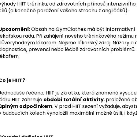
výhody HIIT tréninku, od zdravotních přínosů intenzivního 
cílů (a konečně poražení vašeho strachu z angličáků).
Upozornění
: Obsah na GymClothes má být informativní 
lékařskou radu. Při zahájení nového tréninkového režimu n
důvěryhodným lékařem. Nejsme lékařský zdroj. Názory a 
diagnostice, prevenci nebo léčbě zdravotních problémů. 
lékařem.
Co je HIIT?
Jednoduše řečeno, HIIT je zkratka, která znamená vysoce 
jádru HIIT zahrnuje
období totální aktivity
, proložené 
úplným odpočinkem
.
V praxi HIIT sezení vyžaduje, abyst
v budoucích kolech vynaložili maximální možné úsilí, i kdy