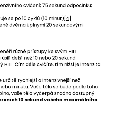
enzivního cvičení; 75 sekund odpočinku;
je se po 10 cyklů (10 minut)
[4]
ložené dvěma úplnými 20 sekundovými
renéři různé přístupy ke svým HIIT
 úsilí delší než 10 nebo 20 sekund
HIIT. Čím déle cvičíte, tím nižší je intenzita
 určitě rychlejší a intenzivnější než
 nebo minutu. Vaše tělo se bude podle toho
aplno, vaše tělo vyčerpá snadno dostupný
 prvních 10 sekund vašeho maximálního