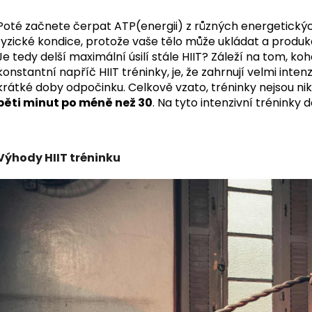
Poté začnete čerpat ATP(energii) z různých energetickýc
fyzické kondice, protože vaše tělo může ukládat a produ
Je tedy delší maximální úsilí stále HIIT? Záleží na tom, ko
konstantní napříč HIIT tréninky, je, že zahrnují velmi inten
krátké doby odpočinku. Celkově vzato, tréninky nejsou nik
pěti minut po méně než 30
. Na tyto intenzivní trénink
Výhody HIIT tréninku