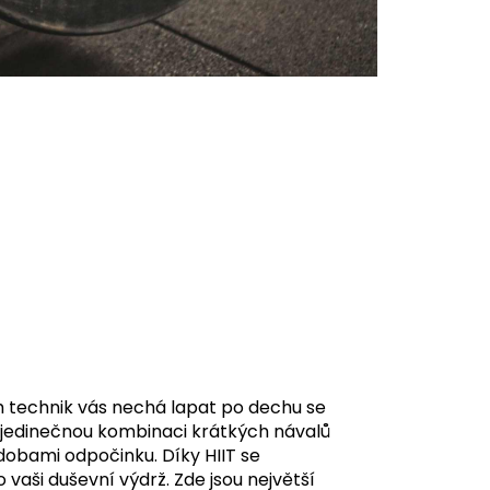
ch technik vás nechá lapat po dechu se
vá jedinečnou kombinaci krátkých návalů
dobami odpočinku. Díky HIIT se
 vaši duševní výdrž.
Zde jsou největší