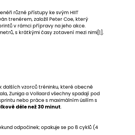
renéři různé přístupy ke svým HIIT
ván trenérem, založil Peter Coe, který
intů v rámci přípravy na jeho akce.
etrů, s krátkými časy zotavení mezi nimi
[1]
.
ik dalších vzorců tréninku, které obecně
ala, Zuniga a Vollaard všechny spadají pod
sprintu nebo práce s maximálním úsilím s
elkově déle než 30 minut
.
ekund odpočinek; opakuje se po 8 cyklů (4