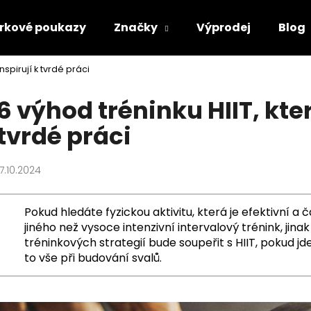
rkové poukazy
Značky
Výprodej
Blog
nspirují k tvrdé práci
Co potřebujete najít?
6 výhod tréninku HIIT, kter
tvrdé práci
HLEDAT
17.10.2024
Doporučujeme
Pokud hledáte fyzickou aktivitu, která je efektivní 
jiného než vysoce intenzivní intervalový trénink, jin
tréninkových strategií bude soupeřit s HIIT, pokud j
to vše při budování svalů.