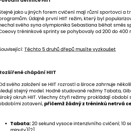
Původní definice HIIT
Stejně jako u jiných forem cvičení mají různí sportovci a t
programům.
Údajně první HIIT režim, který byl popularizo
nechal svého syna olympionika Sebastiana běhat směs spr
Coeovy tréninkové sprinty se pohybovaly od 200 do 400 m
Související:
Těchto 5 druhů dřepů musíte vyzkoušet
Rozšířené chápání HIIT
Od svého založení se HIIT rozrostl a široce zahrnuje někol
sledují stejný model. Hodně studované režimy Tabata, Gib
široký okruh HIIT.
Všechny čtyři režimy prokládají období 
obdobími zotavení,
přičemž žádný z tréninků netrvá c
Tabata:
20 sekund vysoce intenzivního cvičení; 10 s
minuty)
[2]