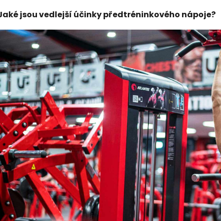
Jaké jsou vedlejší účinky předtréninkového nápoje?