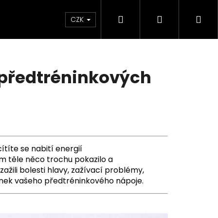
Hledat
Přihlášení
Ná
CZK
koš
y předtréninkových
ítíte se nabití energií
m těle něco trochu pokazilo a
ažili bolesti hlavy, zažívací problémy,
inek vašeho předtréninkového nápoje.