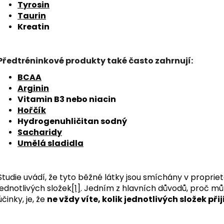
Tyrosin
Taurin
Kreatin
Předtréninkové produkty také často zahrnují:
BCAA
Arginin
Vitamin B3 nebo niacin
Hořčík
Hydrogenuhličitan sodný
Sacharidy
Umělá sladidla
Studie uvádí, že tyto běžné látky jsou smíchány v propri
jednotlivých složek
[1]
. Jedním z hlavních důvodů, proč mů
účinky, je, že
ne vždy víte, kolik jednotlivých složek př