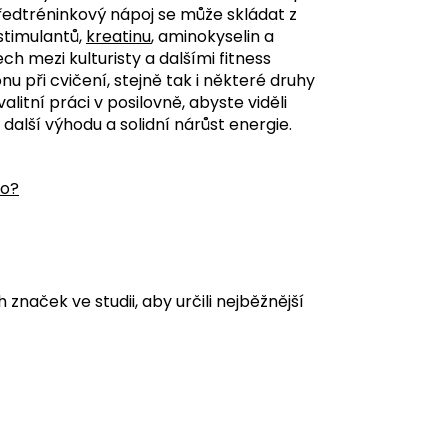
ředtréninkový nápoj se může skládat z
 stimulantů,
kreatinu
, aminokyselin a
ch mezi kulturisty a dalšími fitness
nu při cvičení, stejně tak i některé druhy
litní práci v posilovně, abyste viděli
alší výhodu a solidní nárůst energie.
lo?
naček ve studii, aby určili nejběžnější