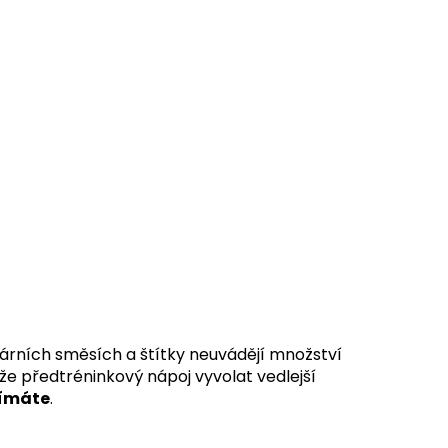
etárních směsích a štítky neuvádějí množství
že předtréninkový nápoj vyvolat vedlejší
ijímáte
.