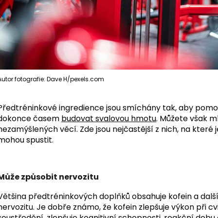
Autor fotografie: Dave H/pexels.com
Předtréninkové ingredience jsou smíchány tak, aby pomohly
dokonce časem
budovat svalovou hmotu
. Můžete však m
nezamýšlených věcí. Zde jsou nejčastější z nich, na které j
mohou spustit.
Může způsobit nervozitu
Většina předtréninkových doplňků obsahuje kofein a dalš
nervozitu.
Je dobře známo, že kofein zlepšuje výkon při cvi
soustředění, zlepšuje kognitivní schopnosti, reakční dobu