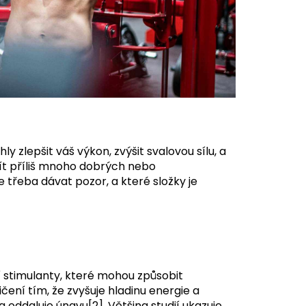
 zlepšit váš výkon, zvýšit svalovou sílu, a
ít příliš mnoho dobrých nebo
e třeba dávat pozor, a které složky je
í stimulanty, které mohou způsobit
čení tím, že zvyšuje hladinu energie a
 a oddaluje únavu
[2]
. Většina studií ukazuje,