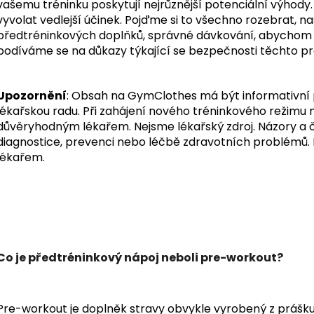
vašemu tréninku poskytují nejrůznější potenciální výhody
vyvolat vedlejší účinek.
Pojďme si to všechno rozebrat, na
předtréninkových doplňků, správné dávkování, abychom 
podíváme se na důkazy týkající se bezpečnosti těchto pr
Upozornění
: Obsah na GymClothes má být informativní 
lékařskou radu. Při zahájení nového tréninkového režimu n
důvěryhodným lékařem. Nejsme lékařský zdroj. Názory a 
diagnostice, prevenci nebo léčbě zdravotních problémů. 
lékařem.
Co je předtréninkový nápoj neboli pre-workout?
Pre-workout je doplněk stravy obvykle vyrobený z prášku,