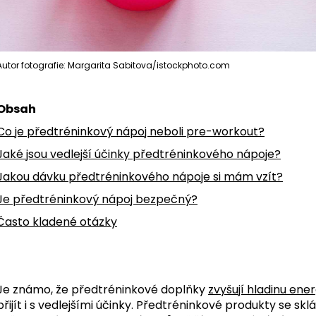
Autor fotografie: Margarita Sabitova/istockphoto.com
Obsah
Co je předtréninkový nápoj neboli pre-workout?
Jaké jsou vedlejší účinky předtréninkového nápoje?
Jakou dávku předtréninkového nápoje si mám vzít?
Je předtréninkový nápoj bezpečný?
Často kladené otázky
Je známo, že předtréninkové doplňky
zvyšují hladinu ener
přijít i s vedlejšími účinky. Předtréninkové produkty se skl