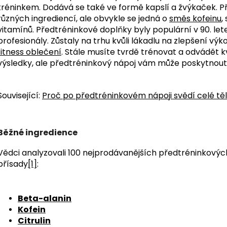
tréninkem. Dodává se také ve formě kapslí a žvýkaček. P
různých ingrediencí, ale obvykle se jedná o
směs kofeinu
,
vitamínů.
Předtréninkové doplňky byly populární v 90. lete
profesionály. Zůstaly na trhu kvůli lákadlu na zlepšení výko
fitness oblečení
. Stále musíte tvrdě trénovat a odvádět kva
výsledky, ale předtréninkový nápoj vám může poskytnout d
Související:
Proč po předtréninkovém nápoji svědí celé tě
Běžné ingredience
Vědci analyzovali 100 nejprodávanějších předtréninkových z
přísady
[1]
:
Beta-alanin
Kofein
Citrulin