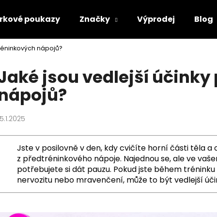
rkové poukazy
Značky
Výprodej
Blog
tréninkových nápojů?
Co potřebujete najít?
Jaké jsou vedlejší účink
nápojů?
HLEDAT
15.1.2025
Doporučujeme
Jste v posilovně v den, kdy cvičíte horní části těla a c
z předtréninkového nápoje. Najednou se, ale ve vaše
potřebujete si dát pauzu. Pokud jste během tréninku z
nervozitu nebo mravenčení, může to být vedlejší úč